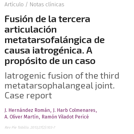
Artículo /
Notas clínicas
Fusión de la tercera
articulación
metatarsofalángica de
causa iatrogénica. A
propósito de un caso
Iatrogenic fusion of the third
metatarsophalangeal joint.
Case report
J. Hernández Román
J. Harb Colmenares
A. Oliver Martín
Ramón Viladot Pericé
Rev Pie Tobillo. 2013;27(2):103-7