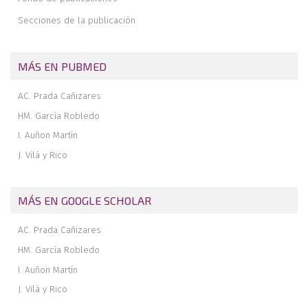
Estancia quirúrgica sobre pie y tobillo en Bolivia
Secciones de la publicación
Cirugía del pie y tobillo en el África profunda
Revista de revistas
Premios de la Sociedad Española de Medicina y Cirugía del Pie y
MÁS EN PUBMED
Tobillo, 2014
AC. Prada Cañizares
HM. García Robledo
I. Auñon Martín
J. Vilá y Rico
MÁS EN GOOGLE SCHOLAR
AC. Prada Cañizares
HM. García Robledo
I. Auñon Martín
J. Vilá y Rico