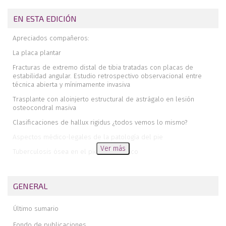
EN ESTA EDICIÓN
Apreciados compañeros:
La placa plantar
Fracturas de extremo distal de tibia tratadas con placas de
estabilidad angular. Estudio retrospectivo observacional entre
técnica abierta y mínimamente invasiva
Trasplante con aloinjerto estructural de astrágalo en lesión
osteocondral masiva
Clasificaciones de hallux rigidus ¿todos vemos lo mismo?
Aspectos médico-legales de la patología del pie
Ver más
Tuberculosis ósea en el pie. Caso clínico
Luxación periastragalina lateral pura: a propósito de un caso
y revisión de la bibliografía
GENERAL
Técnica de artrodesis subastragalina mediante cirugía de mínima
incisión
Último sumario
Opinión y crítica
Fondo de publicaciones