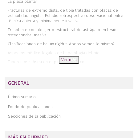
La placa plantar
Fracturas de extremo distal de tibia tratadas con placas de
estabilidad angular. Estudio retrospectivo observacional entre
técnica abierta y mínimamente invasiva
Trasplante con aloinjerto estructural de astrágalo en lesión
osteocondral masiva
Clasificaciones de hallux rigidus ¿todos vemos lo mismo?
Aspectos médico-legales de la patología del pie
Ver más
Tuberculosis ósea en el pie. Caso clínico
Luxación periastragalina lateral pura: a propósito de un caso y
revisión de la bibliografía
GENERAL
Técnica de artrodesis subastragalina mediante cirugía de mínima
incisión
Último sumario
Opinión y crítica
Fondo de publicaciones
Estancia quirúrgica sobre pie y tobillo en Bolivia
Secciones de la publicación
Cirugía del pie y tobillo en el África profunda
Revista de revistas
Premios de la Sociedad Española de Medicina y Cirugía del Pie y
MÁS EN PUBMED