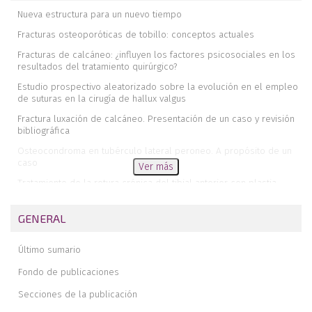
Nueva estructura para un nuevo tiempo
Fracturas osteoporóticas de tobillo: conceptos actuales
Fracturas de calcáneo: ¿influyen los factores psicosociales en los
resultados del tratamiento quirúrgico?
Estudio prospectivo aleatorizado sobre la evolución en el empleo
de suturas en la cirugía de hallux valgus
Fractura luxación de calcáneo. Presentación de un caso y revisión
bibliográfica
Osteocondroma en tubérculo lateral peroneo. A propósito de un
caso
Ver más
Tratamiento de la rotura crónica del tibial anterior con plastia
tendinosa
Comentario a Tratamiento de la rotura crónica del tibial anterior
GENERAL
con plastia tendinosa
Memoria de mi estancia formativa en la Unidad de Pie y Tobillo del
Último sumario
Hospital Clínico San Carlos (Madrid)
Fondo de publicaciones
Revista de revistas
Secciones de la publicación
Nuestra experiencia en el tratamiento artroscópico del
tumor difuso de células gigantes del tobillo