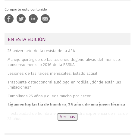
Comparte este contenido
EN ESTA EDICIÓN
25 aniversario de la revista de la AEA
Manejo quirúrgico de las lesiones degenerativas del menisco:
consenso menisco 2016 de la ESSKA
Lesiones de las raíces meniscales. Estado actual
Trasplante osteocondral autólogo en rodilla: ¿dónde están las
limitaciones?
Cumplimos 25 años y queda mucho por hacer...
Ligamentoplastia de hombro, 25 años de una joven técnica
Inestabilidad de hombro en rugby: nuestra experiencia de más de
Ver más
25 años
Conclusiones de la jornada de actualización sobre el abordaje en
las lesiones del complejo posterolateral de la rodilla