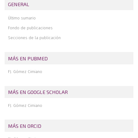
GENERAL
Rotura parcial del tendón supraespinoso
Comentario editorial sobre el manejo de la lesión de menisco
Último sumario
degenerativa. Consenso europeo
Fondo de publicaciones
Secciones de la publicación
MÁS EN PUBMED
FJ. Gómez Cimiano
MÁS EN GOOGLE SCHOLAR
FJ. Gómez Cimiano
MÁS EN ORCID