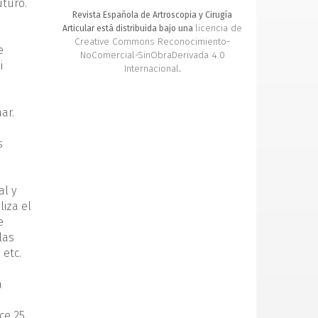
uturo.
Revista Española de Artroscopia y Cirugía
licencia de
Articular está distribuida bajo una
Creative Commons Reconocimiento-
e
NoComercial-SinObraDerivada 4.0
i
Internacional
.
ar.
s
al y
iza el
e
las
 etc.
a
ce 25