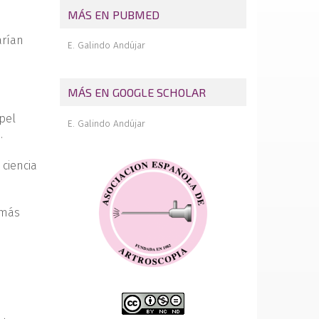
Consenso europeo
MÁS EN PUBMED
arían
E. Galindo Andújar
MÁS EN GOOGLE SCHOLAR
pel
E. Galindo Andújar
.
ciencia
 más