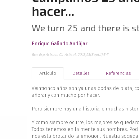
hacer...
We turn 25 and there is stil
Enrique Galindo Andújar
Rev Esp Artrosc Cir Articul. 2018;25(Supl.1):5-7
Artículo
Detalles
Referencias
Veinticinco años son ya unas bodas de plata, 
añorar y con mucho por hacer.
Pero siempre hay una historia, o muchas histori
Y como siempre ocurre, los mejores se quedaro
Todos tenemos en la mente sus nombres. Podrí
nos está brotando la emoción. Nuestra sociedad 