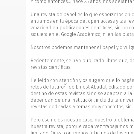
Y como entonces… hace 25 años, nos adelantamo
Una revista de papel es lo que esperamos en cas
entramos en la época del open access y las rev
veracidad en publicaciones científicas, sin un co
siquiera en el Google Académico, ni en las pla
Nosotros podemos mantener el papel y divulga
Recientemente, se han publicado libros que, de 
revistas científicas.
He leído con atención y os sugiero que lo hagáis 
(1)
retos de futuro
de Ernest Abadal, editado por
destino de estas revistas si no se adaptan a l
dependan de una institución, incluida la unive
revistas dedicadas a temas muy concretos, sin l
Pero ese no es nuestro caso, nuestro problema
nuestra revista, porque cada vez trabajamos m
limitado. Quizá con menos artículos de los qu