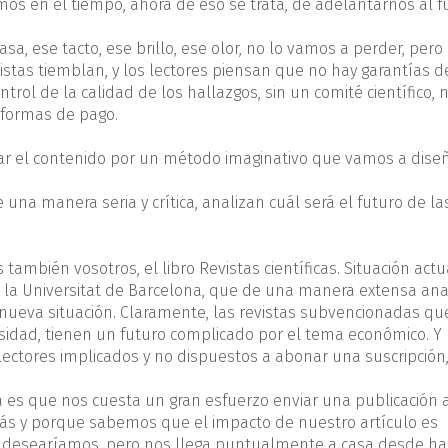
s en el tiempo, ahora de eso se trata, de adelantarnos al f
a, ese tacto, ese brillo, ese olor, no lo vamos a perder, pero
istas tiemblan, y los lectores piensan que no hay garantías d
ntrol de la calidad de los hallazgos, sin un comité científico, n
taformas de pago.
r el contenido por un método imaginativo que vamos a diseñ
una manera seria y crítica, analizan cuál será el futuro de la
también vosotros, el libro Revistas científicas. Situación actu
 la Universitat de Barcelona, que de una manera extensa anal
a nueva situación. Claramente, las revistas subvencionadas qu
rsidad, tienen un futuro complicado por el tema económico. Y 
ectores implicados y no dispuestos a abonar una suscripción,
 es que nos cuesta un gran esfuerzo enviar una publicación 
ás y porque sabemos que el impacto de nuestro artículo es
e desearíamos, pero nos llega puntualmente a casa desde ha