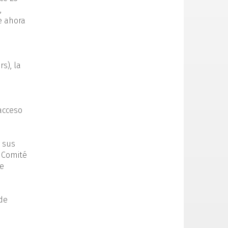
,
e ahora
s), la
.
acceso
 sus
 Comité
se
 de