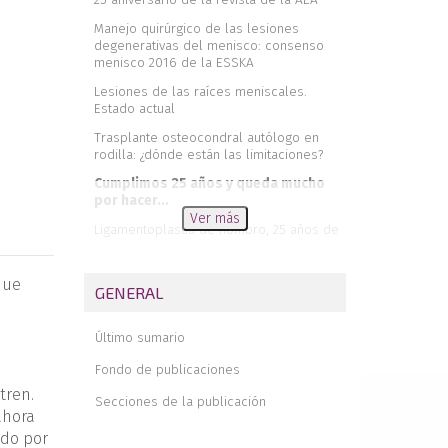
Manejo quirúrgico de las lesiones
degenerativas del menisco: consenso
menisco 2016 de la ESSKA
Lesiones de las raíces meniscales.
Estado actual
Trasplante osteocondral autólogo en
rodilla: ¿dónde están las limitaciones?
Cumplimos 25 años y queda mucho
por hacer...
Ver más
Ligamentoplastia de hombro, 25 años de
una joven técnica
Inestabilidad de hombro en rugby:
que
GENERAL
nuestra experiencia de más de 25 años
Conclusiones de la jornada de
Último sumario
actualización sobre el abordaje en las
lesiones del complejo posterolateral de
Fondo de publicaciones
la rodilla
tren.
Secciones de la publicación
Rotura parcial del tendón supraespinoso
ahora
Comentario editorial sobre el manejo de
ido por
la lesión de menisco degenerativa.