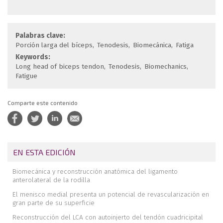
Palabras clave:
Porción larga del bíceps
Tenodesis
Biomecánica
Fatiga
Keywords:
Long head of biceps tendon
Tenodesis
Biomechanics
Fatigue
Comparte este contenido
EN ESTA EDICIÓN
Biomecánica y reconstrucción anatómica del ligamento
anterolateral de la rodilla
El menisco medial presenta un potencial de revascularización en
gran parte de su superficie
Reconstrucción del LCA con autoinjerto del tendón cuadricipital