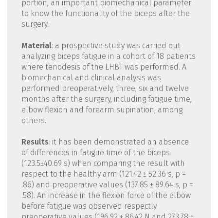
portion, an important biomechanical parameter
to know the functionality of the biceps after the
surgery.
Material
: a prospective study was carried out
analyzing biceps fatigue in a cohort of 18 patients
where tenodesis of the LHBT was performed. A
biomechanical and clinical analysis was
performed preoperatively, three, six and twelve
months after the surgery, including fatigue time,
elbow flexion and forearm supination, among
others.
Results
: it has been demonstrated an absence
of differences in fatigue time of the biceps
(123.5±40.69 s) when comparing the result with
respect to the healthy arm (121.42 ± 52.36 s, p =
.86) and preoperative values (137.85 ± 89.64 s, p =
.58). An increase in the flexion force of the elbow
before fatigue was observed respectly
preoperative values (196.92 ± 86.42 N and 273.78 ±