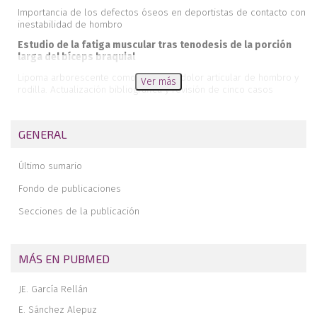
Importancia de los defectos óseos en deportistas de contacto con
inestabilidad de hombro
Estudio de la fatiga muscular tras tenodesis de la porción
larga del bíceps braquial
Lipoma arborescente como causa de dolor articular de hombro y
Ver más
rodilla. Actualización bibliográfica y revisión de cinco casos
Abordajes artroscópicos posteriores en cirugía de rodilla
Inserción bífida de la porción larga del bíceps
GENERAL
Inestabilidad de hombro: el dilema de cómo tratar el defecto óseo
Último sumario
Inestabilidad de hombro: la técnica de remplissage
Fondo de publicaciones
Tendón poplíteo en el hiato poplíteo
Secciones de la publicación
Reconocimiento a los revisores 2019
El ligamento anterolateral de rodilla: ¿un hecho o un mito?
MÁS EN PUBMED
JE. García Rellán
E. Sánchez Alepuz