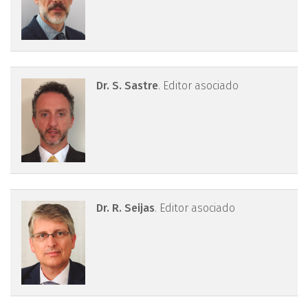
drsastre.png
Dr. S. Sastre
. Editor asociado
drseijas.png
Dr. R. Seijas
. Editor asociado