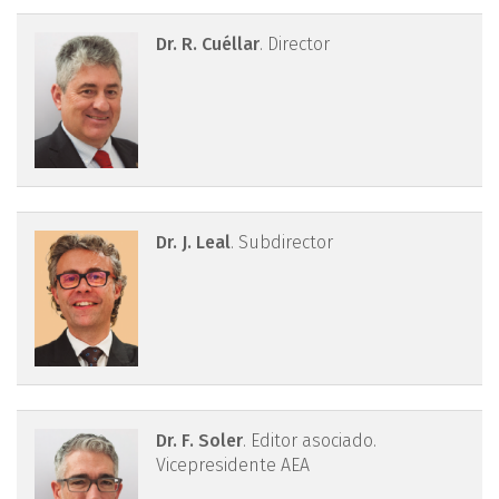
drcuellar.png
Dr. R. Cuéllar
. Director
drleal.png
Dr. J. Leal
. Subdirector
drsoler.png
Dr. F. Soler
. Editor asociado.
Vicepresidente AEA