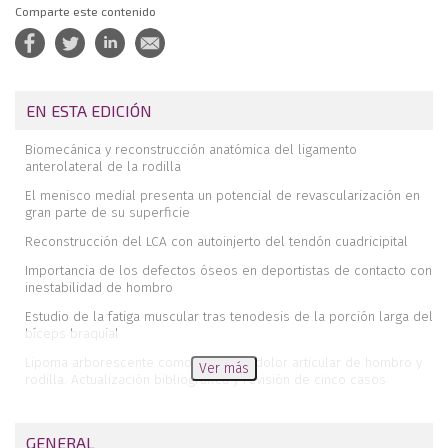
Comparte este contenido
EN ESTA EDICIÓN
Biomecánica y reconstrucción anatómica del ligamento
anterolateral de la rodilla
El menisco medial presenta un potencial de revascularización en
gran parte de su superficie
Reconstrucción del LCA con autoinjerto del tendón cuadricipital
Importancia de los defectos óseos en deportistas de contacto con
inestabilidad de hombro
Estudio de la fatiga muscular tras tenodesis de la porción larga del
bíceps braquial
Lipoma arborescente como causa de dolor articular de hombro y
Ver más
rodilla. Actualización bibliográfica y revisión de cinco casos
Abordajes artroscópicos posteriores en cirugía de rodilla
Inserción bífida de la porción larga del bíceps
GENERAL