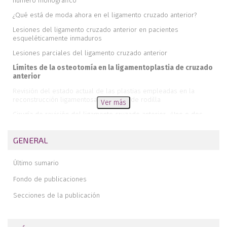
número monográfico
¿Qué está de moda ahora en el ligamento cruzado anterior?
Lesiones del ligamento cruzado anterior en pacientes
esqueléticamente inmaduros
Lesiones parciales del ligamento cruzado anterior
Límites de la osteotomía en la ligamentoplastia de cruzado
anterior
Revisión del estado actual de las plastias empleadas en la
reconstrucción ligamentosa en cirugía de rodilla
Ver más
Cirugía de revisión del ligamento cruzado anterior. ¿Uno o dos
tiempos?
Doble fascículo en el ligamento cruzado anterior. ¿Sigue indicado?
GENERAL
Retorno al deporte tras la reconstrucción del ligamento cruzado
anterior
Último sumario
Refuerzos anterolaterales en la reconstrucción del ligamento
Fondo de publicaciones
cruzado anterior
Secciones de la publicación
Reconstrucción del ligamento cruzado anterior con técnica de
ahorro fisario intra-extraarticular con autoinjerto de cintilla iliotibial
en pacientes esqueléticamente inmaduros