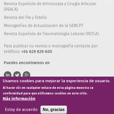
Revista Española de Artroscopia y Cirugía Articular
(REACA)
Revista del Pie y Tobillo
Monografías de Actualización de la SEMCPT
Revista Española de Traumatología Laboral (RETLA)
Para publicar su revista o monografía contacte por
teléfono:
+34 629 829 605
Puedes encontrarnos en
Usamos cookies para mejorar la experiencia de usuario.
Al hacer clic en cualquier enlace de esta página muestra su
conformidad para que utilicemos cookies en este sitio.
Más información
Estoy de acuerdo
No, gracias
Términos de servicio
Política de privacidad
Política de cookies