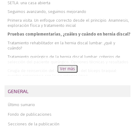
SETLA: una casa abierta
Seguimos avanzando, seguimos mejorando
Primera visita. Un enfoque correcto desde el principio. Anamnesis,
exploración física y tratamiento inicial
Pruebas complementarias, ¿cuáles y cuándo en hernia discal?
Tratamiento rehabilitador en la hernia discal lumbar: ¿qué y
cuándo?
Tratamiento quirúrgico de la hernia discal lumbar: criterios de
selección del paciente quirúrgico. Opciones técnicas y resultados
Ver más
Cirugía de reinserción del tendón distal del bíceps braquial:
nuestra experiencia con la vía anterior única
Mejora de la funcionalidad en el paciente amputado transfemoral
con el implante Keep Walking®
GENERAL
Características clínicas de los pacientes ingresados con COVID-19
severa en el hospital de una mutua colaboradora de la seguridad
Último sumario
social en Madrid. Estudio descriptivo retrospectivo observacional
Fondo de publicaciones
Procedimiento de enfermería para la utilización de aloinjerto en la
cirugía de reconstrucción del ligamento cruzado anterior
Secciones de la publicación
Pseudoartrosis de radio distal. A propósito de un caso