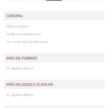
Tratamiento de la osteomielitis crónica mediante la técnica de las
membranas inducidas de Masquelet
Nirmatrelvir/Ritonavir para el tratamiento de la COVID-19 en la vida
GENERAL
real de un hospital de mutua laboral. A propósito de un caso
Último sumario
Fondo de publicaciones
Secciones de la publicación
MÁS EN PUBMED
JA. Aguilera Repiso
MÁS EN GOOGLE SCHOLAR
JA. Aguilera Repiso