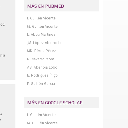
á
MÁS EN PUBMED
Full thickness chondral ulcers of the
patella and femoral condyle of the knee
I. Guillén Vicente
ica
M. Guillén Vicente
L. Aboli Martínez
JM. López Alcorocho
MD. Pérez Pérez
sma
R. Navarro Mont
AB. Abenoja Lobo
E. Rodríguez Íñigo
P. Guillén García
MÁS EN GOOGLE SCHOLAR
I. Guillén Vicente
f
f
M. Guillén Vicente