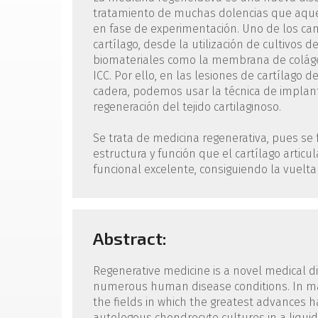
tratamiento de muchas dolencias que aqu
en fase de experimentación. Uno de los ca
cartílago, desde la utilización de cultivos
biomateriales como la membrana de colágeno
ICC. Por ello, en las lesiones de cartílago d
cadera, podemos usar la técnica de implan
regeneración del tejido cartilaginoso.
Se trata de medicina regenerativa, pues se 
estructura y función que el cartílago artic
funcional excelente, consiguiendo la vuelt
Abstract:
Regenerative medicine is a novel medical di
numerous human disease conditions. In many
the fields in which the greatest advances h
autologous chondrocyte cultures in a liquid 