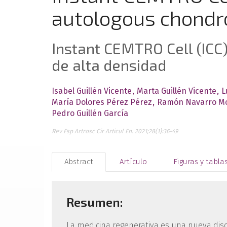
autologous chondr
Instant CEMTRO Cell (ICC
de alta densidad
Isabel Guillén Vicente
Marta Guillén Vicente
L
María Dolores Pérez Pérez
Ramón Navarro M
Pedro Guillén García
Rev Esp Artrosc Cir Articul En. 2021;28(1):36-49
Abstract
Artículo
Figuras y tabla
Resumen:
La medicina regenerativa es una nueva disc