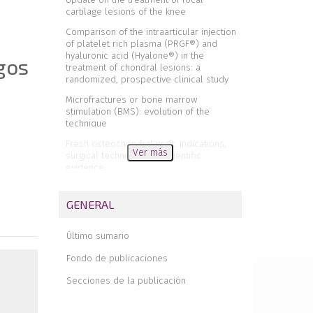
cartilage lesions of the knee
Comparison of the intraarticular injection
of platelet rich plasma (PRGF®) and
hyaluronic acid (Hyalone®) in the
gos
treatment of chondral lesions: a
randomized, prospective clinical study
Microfractures or bone marrow
stimulation (BMS): evolution of the
technique
Fresh osteochondral graft. Indications,
Ver más
surgical technique and scientific
evidence
Autologous matrix-induced
chondrogenesis (AMIC)
GENERAL
Instant CEMTRO Cell (ICC), high
density autologous chondrocytes
Último sumario
implantation
Fondo de publicaciones
Regeneration of joint cartilage:
perspectives and future
Secciones de la publicación
Autologous chondrocyte implant surgery
of the knee