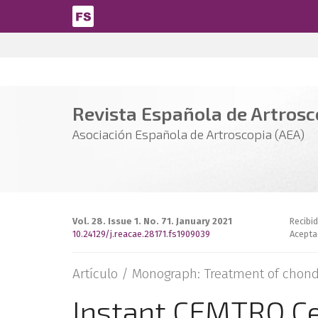
Pasar al contenido principal
Revista Española de Artrosco
Asociación Española de Artroscopia (AEA)
Vol. 28. Issue 1. No. 71. January 2021
Recibi
10.24129/j.reacae.28171.fs1909039
Acepta
Artículo /
Monograph: Treatment of chond
Instant CEMTRO Cell