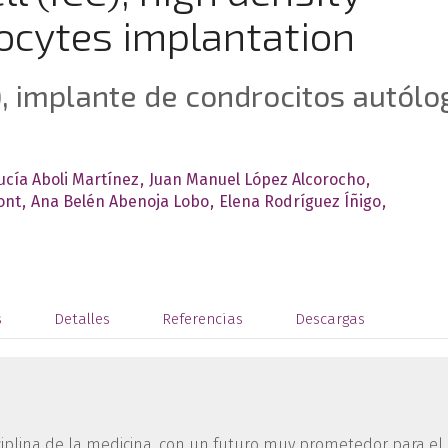
ocytes implantation
), implante de condrocitos autólo
ucía Aboli Martínez
Juan Manuel López Alcorocho
ont
Ana Belén Abenoja Lobo
Elena Rodríguez Íñigo
s
Detalles
Referencias
Descargas
iplina de la medicina, con un futuro muy prometedor para el