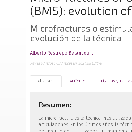
(BMS): evolution of
Microfracturas o estimul
evolución de la técnica
Alberto Restrepo Betancourt
Rev Esp Artrosc Cir Articul En. 2021;28(1):10-6
Abstract
Artículo
Figuras y tabla
Resumen:
La microfractura es la técnica más utilizada
articulaciones. En los últimos años, la técn
del instrumental utilizado y, últimamente, p