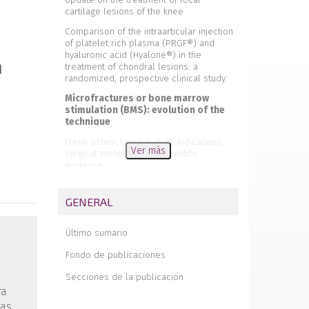
cartilage lesions of the knee
Comparison of the intraarticular injection
of platelet rich plasma (PRGF®) and
hyaluronic acid (Hyalone®) in the
a
treatment of chondral lesions: a
randomized, prospective clinical study
Microfractures or bone marrow
stimulation (BMS): evolution of the
technique
Fresh osteochondral graft. Indications,
Ver más
surgical technique and scientific
evidence
Autologous matrix-induced
chondrogenesis (AMIC)
GENERAL
Instant CEMTRO Cell (ICC), high density
autologous chondrocytes implantation
Último sumario
Regeneration of joint cartilage:
Fondo de publicaciones
perspectives and future
Secciones de la publicación
Autologous chondrocyte implant surgery
ra
of the knee
las