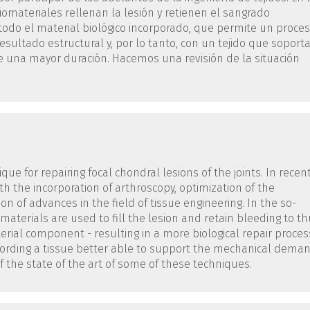
omateriales rellenan la lesión y retienen el sangrado
odo el material biológico incorporado, que permite un proce
esultado estructural y, por lo tanto, con un tejido que soport
te una mayor duración. Hacemos una revisión de la situación
ue for repairing focal chondral lesions of the joints. In recen
 the incorporation of arthroscopy, optimization of the
on of advances in the field of tissue engineering. In the so-
aterials are used to fill the lesion and retain bleeding to t
erial component - resulting in a more biological repair proces
fording a tissue better able to support the mechanical dema
of the state of the art of some of these techniques.