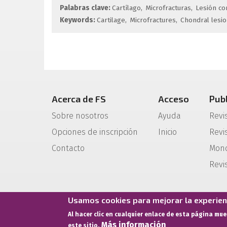
Palabras clave:
Cartílago
Microfracturas
Lesión co
Keywords:
Cartilage
Microfractures
Chondral lesi
Acerca de FS
Acceso
Pub
Sobre nosotros
Ayuda
Revi
Opciones de inscripción
Inicio
Revis
Contacto
Mono
Revi
Usamos cookies para mejorar la experienc
Al hacer clic en cualquier enlace de esta página mu
Más información
este sitio.