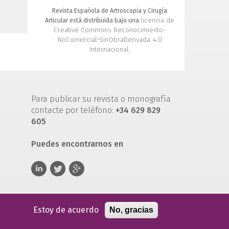
Revista Española de Artroscopia y Cirugía
licencia de
Articular está distribuida bajo una
Creative Commons Reconocimiento-
NoComercial-SinObraDerivada 4.0
Internacional
.
Para publicar su revista o monografía
contacte por teléfono:
+34 629 829
605
Puedes encontrarnos en
Estoy de acuerdo
No, gracias
 de servicio
Política de privacidad
Política de cookies