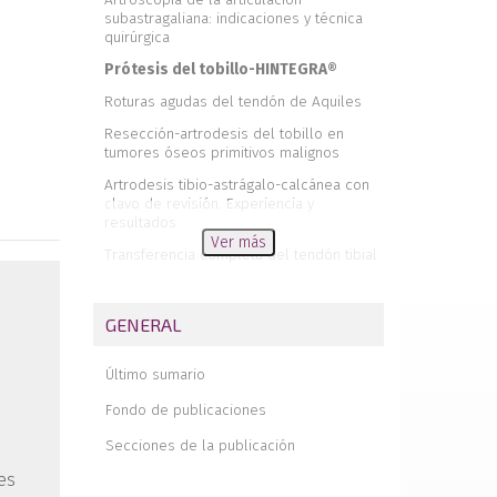
subastragaliana: indicaciones y técnica
quirúrgica
Prótesis del tobillo-HINTEGRA®
Roturas agudas del tendón de Aquiles
Resección-artrodesis del tobillo en
tumores óseos primitivos malignos
Artrodesis tibio-astrágalo-calcánea con
clavo de revisión. Experiencia y
resultados
Ver más
Transferencia completa del tendón tibial
posterior a través de la membrana
interósea al centro del pie
GENERAL
Evaluación de resultados de fracturas de
astrágalo
Último sumario
Terminología conflictiva en la medicina y
cirugía del pie. Un recuerdo histórico
Fondo de publicaciones
Tratamiento quirúrgico mediante
Secciones de la publicación
escafoidectomía del astrágalo vertical
congénito en progeria infantil
es
Pie equino-varo congénito. Bases