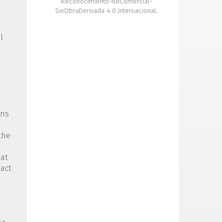
Reconocimiento-NoComercial-
SinObraDerivada 4.0 Internacional
.
l
ons
the
 at
act