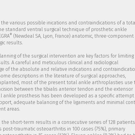
 the various possible inications and contraindications of a tota
he standard ventral surgical technique of prosthetic ankle
®
EGRA
(Newdeal SA, Lyon, France) anatomic, three-component
ic results.
lanning of the surgical intervention are key factors for limiting
ults. A careful and meticulous clinical and radiological
 of the absolute and relative indications and contraindicati
ome descriptions in the literature of surgical approaches,
planted, most of the present total ankle arthroplasties use 
cision between the tibialis anterior tendon and the extensor
l ankle prosthesis has been developed as a specific attempt
port, adequate balancing of the ligaments and minimal cont
ent areas.
 the short-term results in a consecutive series of 128 patients
 post-traumatic osteoarthritis in 100 cases (75%), primary