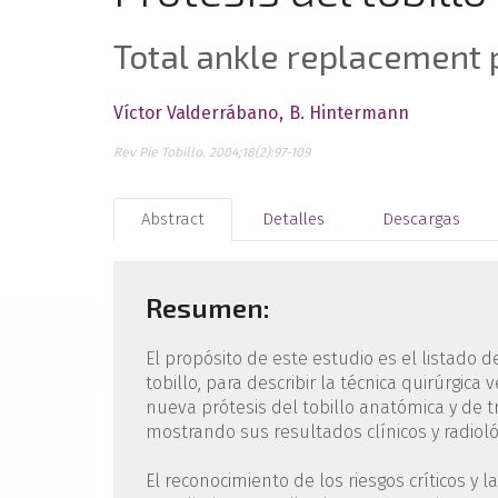
Total ankle replacement
Víctor Valderrábano
B. Hintermann
Rev Pie Tobillo. 2004;18(2):97-109
Abstract
Detalles
Descargas
Resumen:
El propósito de este estudio es el listado d
tobillo, para describir la técnica quirúrgica
nueva prótesis del tobillo anatómica y de
mostrando sus resultados clínicos y radioló
El reconocimiento de los riesgos críticos y 