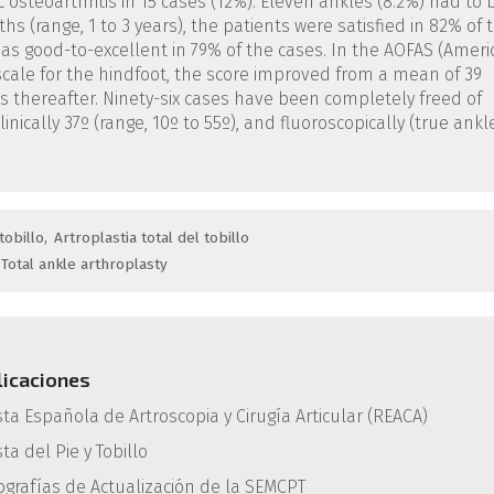
c osteoarthritis in 15 cases (12%). Eleven ankles (8.2%) had to 
hs (range, 1 to 3 years), the patients were satisfied in 82% of 
d as good-to-excellent in 79% of the cases. In the AOFAS (Amer
scale for the hindfoot, the score improved from a mean of 39
s thereafter. Ninety-six cases have been completely freed of
ically 37º (range, 10º to 55º), and fluoroscopically (true ankl
tobillo
Artroplastia total del tobillo
Total ankle arthroplasty
licaciones
sta Española de Artroscopia y Cirugía Articular (REACA)
ta del Pie y Tobillo
grafías de Actualización de la SEMCPT