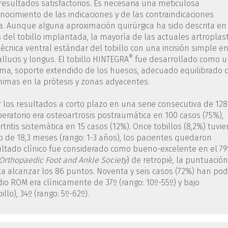
resultados satisfactorios. Es necesaria una meticulosa
conocimiento de las indicaciones y de las contraindicaciones
a. Aunque alguna aproximación quirúrgica ha sido descrita en
s del tobillo implantada, la mayoría de las actuales artroplas
técnica ventral estándar del tobillo con una incisión simple e
®
allucis y longus. El tobillo HINTEGRA
fue desarrollado como u
ima, soporte extendido de los huesos, adecuado equilibrado 
nimas en la prótesis y zonas adyacentes.
 los resultados a corto plazo en una serie consecutiva de 128
operatorio era osteoartrosis postraumática en 100 casos (75%),
rtritis sistemática en 15 casos (12%). Once tobillos (8,2%) tuvie
 de 18,3 meses (rango: 1-3 años), los pacientes quedaron
esultado clínico fue considerado como bueno-excelente en el 7
Orthopaedic Foot and Ankle Society
) de retropié, la puntuación
a alcanzar los 86 puntos. Noventa y seis casos (72%) han pod
io ROM era clínicamente de 37º (rango: 10º-55º) y bajo
lo), 34º (rango: 5º-62º).