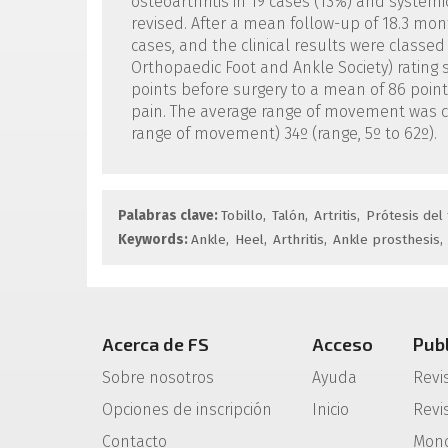
osteoarthritis in 19 cases (13%) and systemi
revised. After a mean follow-up of 18.3 mont
cases, and the clinical results were classe
Orthopaedic Foot and Ankle Society) rating 
points before surgery to a mean of 86 point
pain. The average range of movement was clin
range of movement) 34º (range, 5º to 62º).
Palabras clave:
Tobillo
Talón
Artritis
Prótesis del 
Keywords:
Ankle
Heel
Arthritis
Ankle prosthesis
Acerca de FS
Acceso
Pub
Sobre nosotros
Ayuda
Revi
Opciones de inscripción
Inicio
Revis
Contacto
Mono