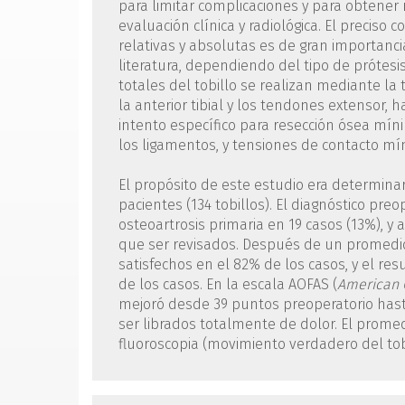
para limitar complicaciones y para obtener 
evaluación clínica y radiológica. El preciso 
relativas y absolutas es de gran importanci
literatura, dependiendo del tipo de prótesi
totales del tobillo se realizan mediante la 
la anterior tibial y los tendones extensor, h
intento específico para resección ósea mín
los ligamentos, y tensiones de contacto mí
El propósito de este estudio era determinar
pacientes (134 tobillos). El diagnóstico pre
osteoartrosis primaria en 19 casos (13%), y a
que ser revisados. Después de un promedio
satisfechos en el 82% de los casos, y el r
de los casos. En la escala AOFAS (
American 
mejoró desde 39 puntos preoperatorio hast
ser librados totalmente de dolor. El promed
fluoroscopia (movimiento verdadero del tobil