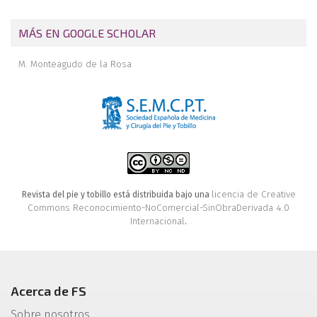
Agenda
Editorial
MÁS EN GOOGLE SCHOLAR
Calcáneo STOP
M. Monteagudo de la Rosa
Comentario
licencia de Creative
Revista del pie y tobillo está distribuida bajo una
Commons Reconocimiento-NoComercial-SinObraDerivada 4.0
Internacional
.
Acerca de FS
Sobre nosotros