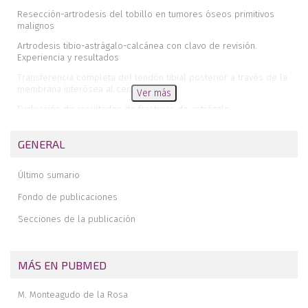
Resección-artrodesis del tobillo en tumores óseos primitivos
malignos
Artrodesis tibio-astrágalo-calcánea con clavo de revisión.
Experiencia y resultados
Transferencia completa del tendón tibial posterior a través de la
membrana interósea al centro del pie
Ver más
Evaluación de resultados de fracturas de astrágalo
Terminología conflictiva en la medicina y cirugía del pie. Un
recuerdo histórico
GENERAL
Tratamiento quirúrgico mediante escafoidectomía del astrágalo
vertical congénito en progeria infantil
Último sumario
Pie equino-varo congénito. Bases anatomo-patológicas de su
Fondo de publicaciones
tratamiento
Secciones de la publicación
Importancia del sistema aquíleo-calcáneo-plantar en la patogenia y
tratamiento de las talalgias
Forefoot reconstruction
MÁS EN PUBMED
Noticias
M. Monteagudo de la Rosa
Prof. D. Antonio Javier Puerta Fonollá