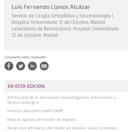
Luis Fernando Llanos Alcázar
Servicio de Cirugía Ortopédica y Traumatología I.
Hospital Universitario 12 de Octubre. Madrid
Laboratorio de Biomecánica. Hospital Universitario
12 de Octubre. Madrid
Comparte este contenido
EN ESTA EDICIÓN
Artroscopia de la articulación subastragaliana: indicaciones y
técnica quirúrgica
Prótesis del tobillo-HINTEGRA®
Roturas agudas del tendón de Aquiles
Resección-artrodesis del tobillo en tumores óseos primitivos