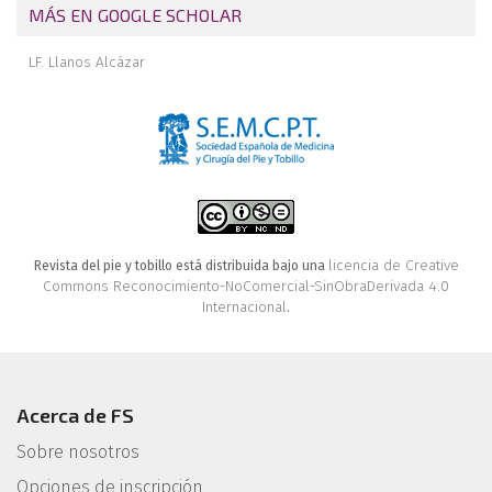
Editorial
MÁS EN GOOGLE SCHOLAR
Calcáneo STOP
LF. Llanos Alcázar
Comentario
licencia de Creative
Revista del pie y tobillo está distribuida bajo una
Commons Reconocimiento-NoComercial-SinObraDerivada 4.0
Internacional
.
Acerca de FS
Sobre nosotros
Opciones de inscripción