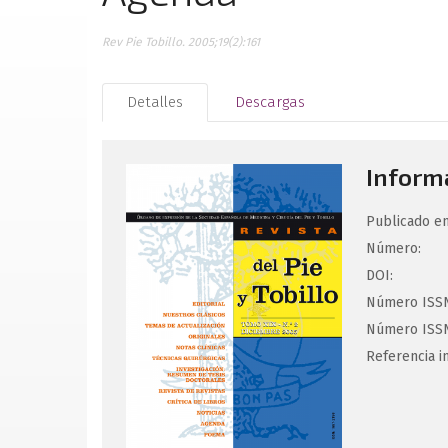
Rev Pie Tobillo. 2005;19(2):161
Detalles
Descargas
Informa
Publicado en
Número:
DOI:
Número ISSN
Número ISSN
Referencia i