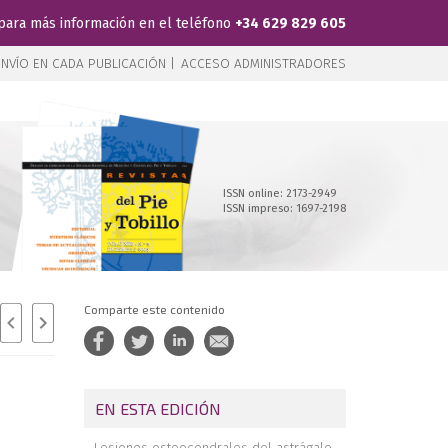
para más información en el teléfono
+34 629 829 605
NVÍO EN CADA PUBLICACIÓN |
ACCESO ADMINISTRADORES
ISSN online: 2173-2949
ISSN impreso: 1697-2198
Comparte este contenido
EN ESTA EDICIÓN
Lesiones osteocondrales del astrágalo.