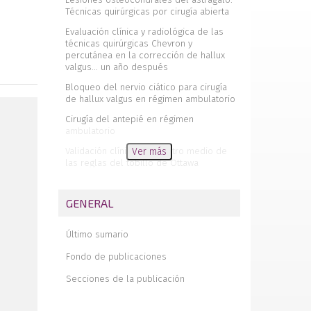
Técnicas quirúrgicas por cirugía abierta
Evaluación clínica y radiológica de las
técnicas quirúrgicas Chevron y
percutánea en la corrección de hallux
valgus... un año después
Bloqueo del nervio ciático para cirugía
de hallux valgus en régimen ambulatorio
Cirugía del antepié en régimen
ambulatorio
Validación clínica en nuestro medio de
Ver más
las reglas del tobillo de Ottawa
Neurilemoma gigante no invasivo de 9
años de evolución localizado en el
GENERAL
nervio tibial posterior
Hallux flexus: nota de técnica quirúrgica.
Último sumario
A propósito de dos casos
Fondo de publicaciones
Técnica Primer Meta Stop en la cirugía
del hallux valgus
Secciones de la publicación
Ángulo articular distal del primer
metatarsiano. Estudio de fiabilidad de su