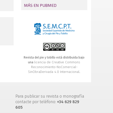
registro, y de su variabilidad intra- e
MÁS EN PUBMED
interobservador
Revista de revistas
Biomecánica clínica de los tejidos y las
articulaciones del aparato locomotor
XXVII Congreso Nacional de la AEMCP
Agenda
Don't let it be
Calzado del corredor
Revista del pie y tobillo está distribuida bajo
licencia de Creative Commons
una
Reconocimiento-NoComercial-
SinObraDerivada 4.0 Internacional
.
Para publicar su revista o monografía
contacte por teléfono:
+34 629 829
605