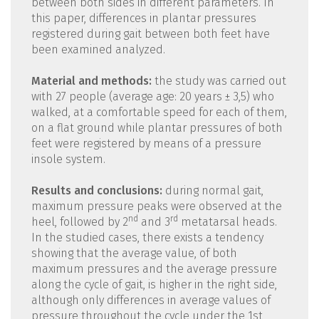
between both sides in different parameters. In
this paper, differences in plantar pressures
registered during gait between both feet have
been examined analyzed.
Material and methods:
the study was carried out
with 27 people (average age: 20 years ± 3,5) who
walked, at a comfortable speed for each of them,
on a flat ground while plantar pressures of both
feet were registered by means of a pressure
insole system.
Results and conclusions:
during normal gait,
maximum pressure peaks were observed at the
nd
rd
heel, followed by 2
and 3
metatarsal heads.
In the studied cases, there exists a tendency
showing that the average value, of both
maximum pressures and the average pressure
along the cycle of gait, is higher in the right side,
although only differences in average values of
pressure throughout the cycle under the 1st