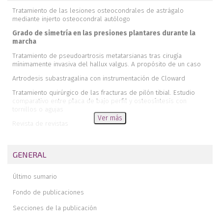
Tratamiento de las lesiones osteocondrales de astrágalo
mediante injerto osteocondral autólogo
Grado de simetría en las presiones plantares durante la
marcha
Tratamiento de pseudoartrosis metatarsianas tras cirugía
mínimamente invasiva del hallux valgus. A propósito de un caso
Artrodesis subastragalina con instrumentación de Cloward
Tratamiento quirúrgico de las fracturas de pilón tibial. Estudio
comparativo entre placa de bajo perfil y osteosíntesis con
tornillos o agujas
Ver más
Revista de revistas
Resonanacia magnética en el tobillo-pie
Necrológica del Dr. Jesús Martínez Villa
GENERAL
Analgesia multimodal en la cirugía del pie y tobillo
Último sumario
Fondo de publicaciones
Secciones de la publicación