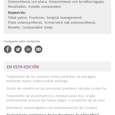
Osteosíntesis con placa
Osteosíntesis con tornillos/agujas
Resultados
Estudio comparativo
Keywords:
Tibial pylon
Fractures
Surgical management
Plate osteosynthesis
Screw/wire nail osteosynthesis
Results
Comparative study
Comparte este contenido
EN ESTA EDICIÓN
Tratamiento de las lesiones osteocondrales de astrágalo
mediante injerto osteocondral autólogo
Grado de simetría en las presiones plantares durante la marcha
Tratamiento de pseudoartrosis metatarsianas tras cirugía
mínimamente invasiva del hallux valgus. A propósito de un caso
Artrodesis subastragalina con instrumentación de Cloward