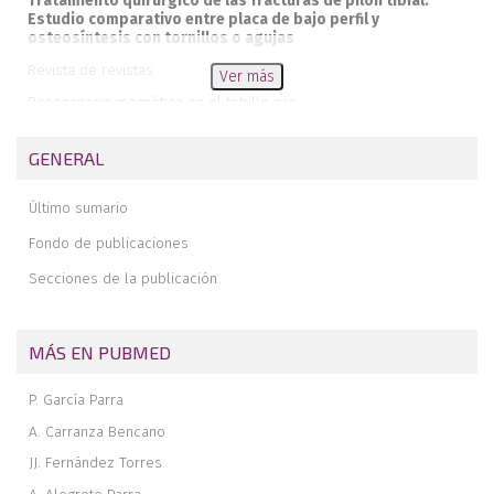
Tratamiento quirúrgico de las fracturas de pilón tibial.
Estudio comparativo entre placa de bajo perfil y
osteosíntesis con tornillos o agujas
Revista de revistas
Ver más
Resonanacia magnética en el tobillo-pie
Necrológica del Dr. Jesús Martínez Villa
GENERAL
Analgesia multimodal en la cirugía del pie y tobillo
Último sumario
Fondo de publicaciones
Secciones de la publicación
MÁS EN PUBMED
P. García Parra
A. Carranza Bencano
JJ. Fernández Torres