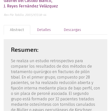
Gabriel del Castillo Blanco
J. Reyes Fernández Velázquez
Rev Pie Tobillo. 2007;21(1):38-44
Abstract
Detalles
Descargas
Resumen:
Se realiza un estudio retrospectivo para
comparar los resultados de dos métodos de
tratamiento quirúrgico en fracturas de pilón
tibial. En el primer grupo, compuesto por 28
pacientes, se ha realizado reducción abierta y
fijación interna mediante placa de bajo perfil, con
o sin placa de peroné asociada. El segundo
grupo está formado por 32 pacientes tratados
mediante ostesíntesis con tornillos canulados
de Müller o agujas percutáneas de Kirschner.