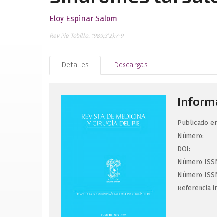
Eloy Espinar Salom
Rev Pie Tobillo. 1989;3(2):7-9
Detalles
Descargas
Informa
Publicado en
Número:
DOI:
Número ISSN
Número ISSN
Referencia i