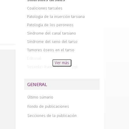
Coaliciones tarsales
Patologia de la inserción tarsiana
Patología de los peroneos
Síndrome del canal tarsiano
Síndrome del seno del tarso
Tumores óseos en el tarso
Editorial
Ver más
Secuelas traumáticas del pie.
Osteoporosis
Osteocondroma recidivante del pie
GENERAL
Contribución al conocimiento de la
anatomía estática del primer y segundo
Último sumario
radio del pie mediante la
tomodensitometría
Fondo de publicaciones
Las osteotomías de los metatarsianos
Secciones de la publicación
basadas en los datos del baro-
podómetro