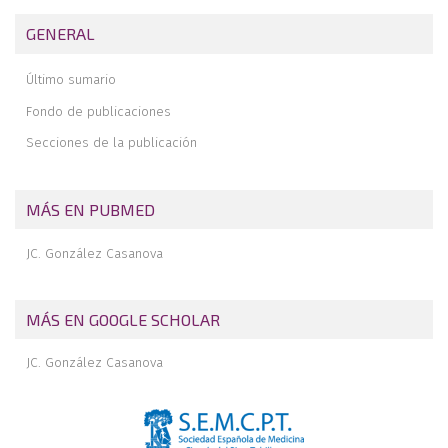
Osteocondroma recidivante del pie
Contribución al conocimiento de la anatomía estática del primer y
GENERAL
segundo radio del pie mediante la tomodensitometría
Las osteotomías de los metatarsianos basadas en los datos del
Último sumario
baro-podómetro
Fondo de publicaciones
Secciones de la publicación
MÁS EN PUBMED
JC. González Casanova
MÁS EN GOOGLE SCHOLAR
JC. González Casanova