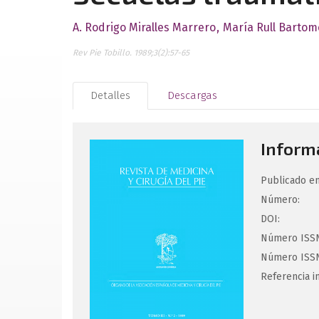
A. Rodrigo Miralles Marrero
María Rull Barto
Rev Pie Tobillo. 1989;3(2):57-65
Detalles
Descargas
Informa
Publicado en
Número:
DOI:
Número ISSN
Número ISSN
Referencia i