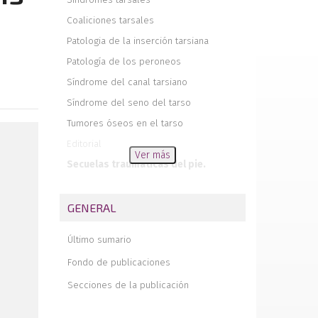
Coaliciones tarsales
Patologia de la inserción tarsiana
Patología de los peroneos
Síndrome del canal tarsiano
Síndrome del seno del tarso
Tumores óseos en el tarso
Editorial
Ver más
Secuelas traumáticas del pie.
Osteoporosis
Osteocondroma recidivante del pie
GENERAL
Contribución al conocimiento de la
anatomía estática del primer y segundo
Último sumario
radio del pie mediante la
tomodensitometría
Fondo de publicaciones
Las osteotomías de los metatarsianos
Secciones de la publicación
basadas en los datos del baro-
podómetro