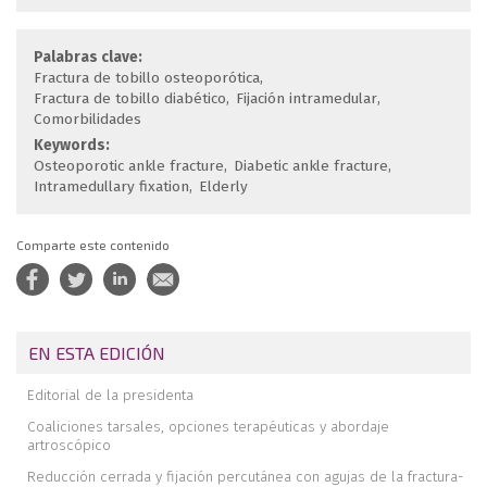
Palabras clave:
Fractura de tobillo osteoporótica
Fractura de tobillo diabético
Fijación intramedular
Comorbilidades
Keywords:
Osteoporotic ankle fracture
Diabetic ankle fracture
Intramedullary fixation
Elderly
Comparte este contenido
EN ESTA EDICIÓN
Editorial de la presidenta
Coaliciones tarsales, opciones terapéuticas y abordaje
artroscópico
Reducción cerrada y fijación percutánea con agujas de la fractura-