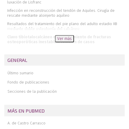
luxación de Lisfranc
Infección en reconstrucción del tendón de Aquiles. Cirugía de
rescate mediante aloinjerto aquíleo
Resultados del tratamiento del pie plano del adulto estadio IIB
mediante doble osteotomía del calcáneo
Clavo tibiotalocalcáneo en el tratamiento de fracturas
Ver más
osteoporóticas inestables: revisión de casos
Schwannoma, una extraña causa de síndrome del túnel del tarso
Fracturas y luxaciones de Chopart: nuestro algoritmo de
GENERAL
tratamiento
Luxación peritalar medial abierta: a propósito de un caso
Último sumario
Angioma cavernoso del astrágalo y reconstrucción con técnica de
Fondo de publicaciones
membrana inducida. Reporte de un caso y revisión de la literatura
Secciones de la publicación
Revista de revistas
MÁS EN PUBMED
A. de Castro Carrasco