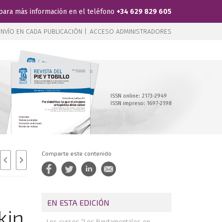
para más información en el teléfono
+34 629 829 605
NVÍO EN CADA PUBLICACIÓN |
ACCESO ADMINISTRADORES
ISSN online: 2173-2949
ISSN impreso: 1697-2198
Comparte este contenido
EN ESTA EDICIÓN
kin
Los cursos “Los Fundamentales en