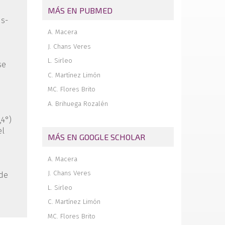
Memoria de la Beca Paragon de estancia
MÁS EN PUBMED
corta en el extranjero 2025. Estancia
ns­
formativa en el Northwestern Memorial
Hospital de Chicago
A. Macera
Revista de revistas
J. Chans Veres
L. Sirleo
se
C. Martínez Limón
MC. Flores Brito
A. Brihuega Rozalén
,4°)
el
MÁS EN GOOGLE SCHOLAR
A. Macera
J. Chans Veres
 de
L. Sirleo
C. Martínez Limón
MC. Flores Brito