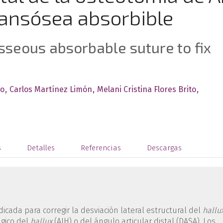
ransósea absorbible
sseous absorbable suture to fix
eo
Carlos Martínez Limón
Melani Cristina Flores Brito
s
Detalles
Referencias
Descargas
dicada para corregir la desviación lateral estructural del
hallu
gico del
hallux
(AIH) o del ángulo articular distal (DASA). Los