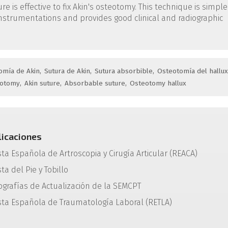
 is effective to fix Akin's osteotomy. This technique is simple
 instrumentations and provides good clinical and radiographic
omía de Akin
Sutura de Akin
Sutura absorbible
Osteotomía del hallux
eotomy
Akin suture
Absorbable suture
Osteotomy hallux
licaciones
sta Española de Artroscopia y Cirugía Articular (REACA)
ta del Pie y Tobillo
grafías de Actualización de la SEMCPT
sta Española de Traumatología Laboral (RETLA)