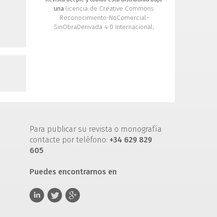
licencia de Creative Commons
una
Reconocimiento-NoComercial-
SinObraDerivada 4.0 Internacional
.
Para publicar su revista o monografía
contacte por teléfono:
+34 629 829
605
Puedes encontrarnos en