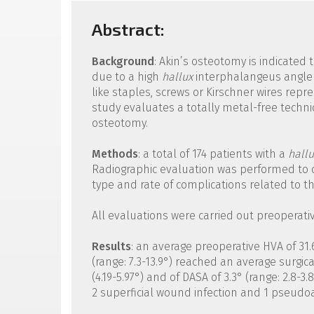
Abstract:
Background
: Akin’s osteotomy is indicated 
due to a high
hallux
interphalangeus angle (H
like staples, screws or Kirschner wires rep
study evaluates a totally metal-free techni
osteotomy.
Methods
: a total of 174 patients with a
hallu
Radiographic evaluation was performed to 
type and rate of complications related to t
All evaluations were carried out preoperativ
Results
: an average preoperative HVA of 31.6°
(range: 7.3-13.9°) reached an average surgical
(4.19-5.97°) and of DASA of 3.3° (range: 2.8-3
2 superficial wound infection and 1 pseudoa