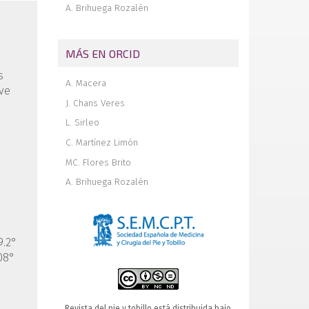
A. Brihuega Rozalén
MÁS EN ORCID
s
A. Macera
ive
J. Chans Veres
L. Sirleo
C. Martínez Limón
MC. Flores Brito
A. Brihuega Rozalén
9.2°
.08°
Revista del pie y tobillo está distribuida bajo