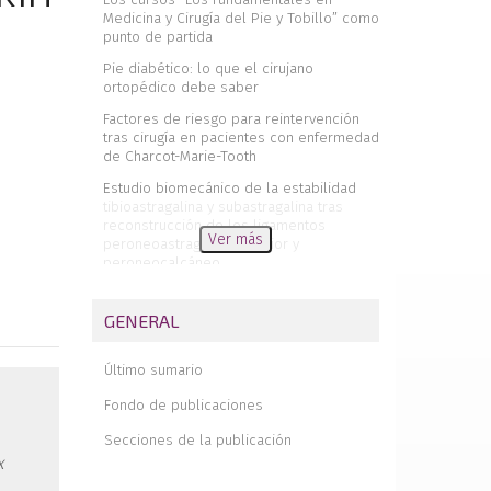
Medicina y Cirugía del Pie y Tobillo” como
punto de partida
Pie diabético: lo que el cirujano
ortopédico debe saber
Factores de riesgo para reintervención
tras cirugía en pacientes con enfermedad
de Charcot-Marie-Tooth
Estudio biomecánico de la estabilidad
tibioastragalina y subastragalina tras
reconstrucción de los ligamentos
Ver más
peroneoastragalino anterior y
peroneocalcáneo
¿Si te corto los gemelos, te disminuye la
cuchara?
GENERAL
El impacto de la investigación en
artroscopia de tobillo: análisis
Último sumario
bibliométrico de la producción científica
(2014-2023)
Fondo de publicaciones
Fijación libre de metal de la
Secciones de la publicación
osteotomía de Akin mediante sutura
x
transósea absorbible