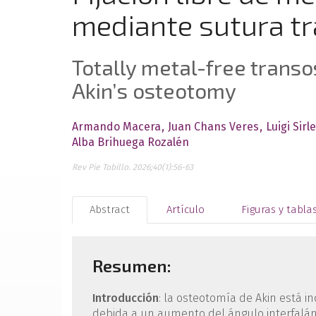
mediante sutura t
Totally metal-free transo
Akin’s osteotomy
Armando Macera
Juan Chans Veres
Luigi Sirl
Alba Brihuega Rozalén
Rev Pie Tobillo. 2026;40(1):56-63
Abstract
Artículo
Figuras y tabla
Resumen:
Introducción
: la osteotomía de Akin está in
debida a un aumento del ángulo interfalán