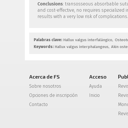
Conclusions
: transosseous absorbable suture
and cost-effective, no requires specialized
results with a very low risk of complications.
Palabras clave:
Hallux valgus interfalángico
Osteot
Keywords:
Hallux valgus interphalangeus
Akin ost
Acerca de FS
Acceso
Pub
Sobre nosotros
Ayuda
Revi
Opciones de inscripción
Inicio
Revis
Contacto
Mono
Revi