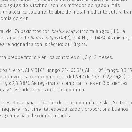
os o agujas de Kirschner son los métodos de fijación más
úa una técnica totalmente libre de metal mediante sutura tra
tomía de Akin.
otal de 174 pacientes con
hallux
valgus
interfalángico (HI). La
 del ángulo de
hallux
valgus
(AHV), el AIH y el DASA. Asimismo, 
es relacionadas con la técnica quirúrgica.
ma preoperatoria y en los controles a 1, 3 y 12 meses.
s fueron: AHV 31,6° (rango: 23,4-39,8°), AIH 11,9° (rango: 8,3-15
a se obtuvo una corrección media del AHV de 13,5° (12,2-14,8°), d
(rango: 2,8-3,8°). Se registraron complicaciones en 3 pacientes
rida y 1 pseudoartrosis de la osteotomía.
e es eficaz para la fijación de la osteotomía de Akin. Se trata
no requiere instrumental especializado y proporciona buenos
riesgo muy bajo de complicaciones.