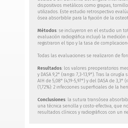
dispositivos metálicos como grapas, tornill
utilizados. Este estudio retrospectivo eval
ósea absorbible para la fijación de la osteo
Métodos
: se incluyeron en el estudio un t
evaluación radiográfica incluyó la medición
registraron el tipo y la tasa de complicacion
Todas las evaluaciones se realizaron de for
Resultados
: los valores preoperatorios medio
y DASA 9,2° (rango: 7,3-13,9°). Tras la cirugí
AIH de 5,08° (4,19-5,97°) y del DASA de 3,3° 
(1,72%): 2 infecciones superficiales de la he
Conclusiones
: la sutura transósea absorbibl
una técnica sencilla y costo-efectiva, que 
resultados clínicos y radiográficos con un 