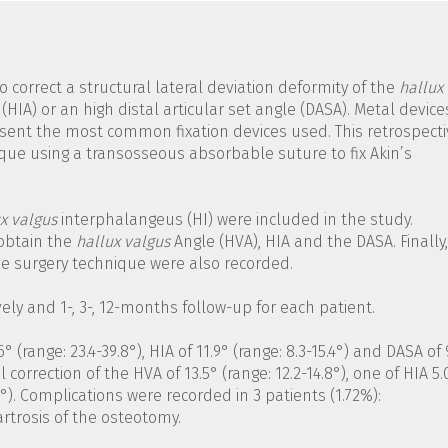
to correct a structural lateral deviation deformity of the
hallux
IA) or an high distal articular set angle (DASA). Metal device
resent the most common fixation devices used. This retrospect
que using a transosseous absorbable suture to fix Akin’s
x valgus
interphalangeus (HI) were included in the study.
obtain the
hallux
valgus
Angle (HVA), HIA and the DASA. Finally,
he surgery technique were also recorded.
ely and 1-, 3-, 12-months follow-up for each patient.
 (range: 23.4-39.8°), HIA of 11.9° (range: 8.3-15.4°) and DASA of 
 correction of the HVA of 13.5° (range: 12.2-14.8°), one of HIA 5
.8°). Complications were recorded in 3 patients (1.72%):
rtrosis of the osteotomy.