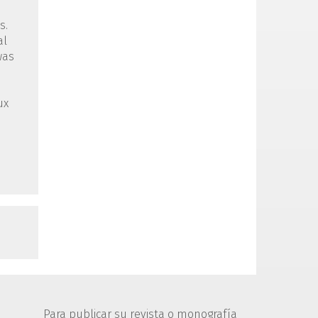
s.
al
was
ux
Para publicar su revista o monografía