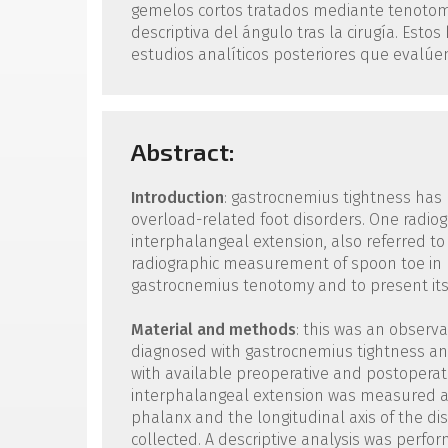
gemelos cortos tratados mediante tenotom
descriptiva del ángulo tras la cirugía. Esto
estudios analíticos posteriores que evalúen
Abstract:
Introduction
: gastrocnemius tightness has
overload-related foot disorders. One radiogr
interphalangeal extension, also referred to
radiographic measurement of spoon toe in 
gastrocnemius tenotomy and to present its 
Material and methods
: this was an observa
diagnosed with gastrocnemius tightness an
with available preoperative and postoperati
interphalangeal extension was measured as
phalanx and the longitudinal axis of the d
collected. A descriptive analysis was perfo