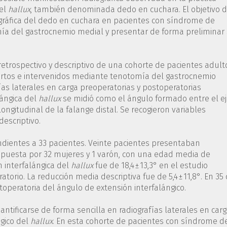
del
hallux
, también denominada dedo en cuchara. El objetivo 
iográfica del dedo en cuchara en pacientes con síndrome de
ía del gastrocnemio medial y presentar de forma preliminar
 retrospectivo y descriptivo de una cohorte de pacientes adult
rtos e intervenidos mediante tenotomía del gastrocnemio
fías laterales en carga preoperatorias y postoperatorias
lángica del
hallux
se midió como el ángulo formado entre el e
longitudinal de la falange distal. Se recogieron variables
descriptivo.
ondientes a 33 pacientes. Veinte pacientes presentaban
mpuesta por 32 mujeres y 1 varón, con una edad media de
n interfalángica del
hallux
fue de 18,4 ± 13,3° en el estudio
ratorio. La reducción media descriptiva fue de 5,4 ± 11,8°. En 35
operatoria del ángulo de extensión interfalángico.
ntificarse de forma sencilla en radiografías laterales en car
gico del
hallux
. En esta cohorte de pacientes con síndrome d