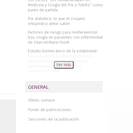
Medicina y Cirugía del Pie y Tobillo” como
punto de partida
Pie diabético: lo que el cirujano
ortopédico debe saber
Factores de riesgo para reintervención
tras cirugía en pacientes con enfermedad
de Charcot-Marie-Tooth
Estudio biomecánico de la estabilidad
tibioastragalina y subastragalina tras
reconstrucción de los ligamentos
Ver más
peroneoastragalino anterior y
peroneocalcáneo
¿Si te corto los gemelos, te
disminuye la cuchara?
GENERAL
El impacto de la investigación en
artroscopia de tobillo: análisis
Último sumario
bibliométrico de la producción científica
(2014-2023)
Fondo de publicaciones
Fijación libre de metal de la osteotomía
Secciones de la publicación
de Akin mediante sutura transósea
absorbible