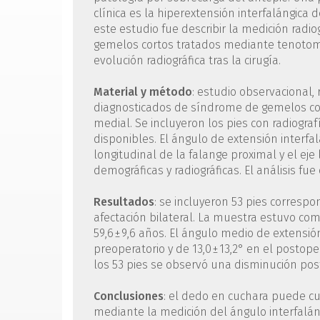
clínica es la hiper­extensión interfalángica 
este estudio fue describir la medición rad
gemelos cortos tratados mediante tenotom
evolución radiográfica tras la cirugía.
Material y método
: estudio observacional,
diagnosticados de síndrome de gemelos co
medial. Se incluyeron los pies con radiogra
disponibles. El ángulo de extensión interfa
longitudinal de la falange proximal y el eje 
demográficas y radiográficas. El análisis fue 
Resultados
: se incluyeron 53 pies corresp
afectación bilateral. La muestra estuvo co
59,6 ± 9,6 años. El ángulo medio de extensió
preoperatorio y de 13,0 ± 13,2° en el postope
los 53 pies se observó una disminución post
Conclusiones
: el dedo en cuchara puede cua
mediante la medición del ángulo interfalán