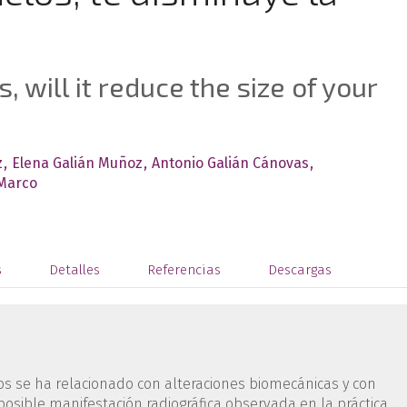
, will it reduce the size of your
z
Elena Galián Muñoz
Antonio Galián Cánovas
 Marco
s
Detalles
Referencias
Descargas
os se ha relacionado con alteraciones biomecánicas y con
osible manifestación radiográfica observada en la práctica