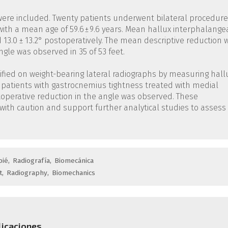
s were included. Twenty patients underwent bilateral procedure
th a mean age of 59.6 ± 9.6 years. Mean hallux interphalange
d 13.0 ± 13.2° postoperatively. The mean descriptive reduction 
angle was observed in 35 of 53 feet.
ified on weight-bearing lateral radiographs by measuring hall
f patients with gastrocnemius tightness treated with medial
operative reduction in the angle was observed. These
with caution and support further analytical studies to assess
pié
Radiografía
Biomecánica
t
Radiography
Biomechanics
licaciones