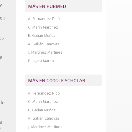
Memoria de la Beca Paragon de estancia
de
MÁS EN PUBMED
corta en el extranjero 2025. Estancia
formativa en el Northwestern Memorial
Hospital de Chicago
 su
A. Fernández Picó
Revista de revistas
C. Marín Martínez
E. Galián Muñoz
os
A. Galián Cánovas
J. Martínez Martínez
je
F. Lajara Marco
MÁS EN GOOGLE SCHOLAR
A. Fernández Picó
C. Marín Martínez
 de
E. Galián Muñoz
A. Galián Cánovas
ga
J. Martínez Martínez
e