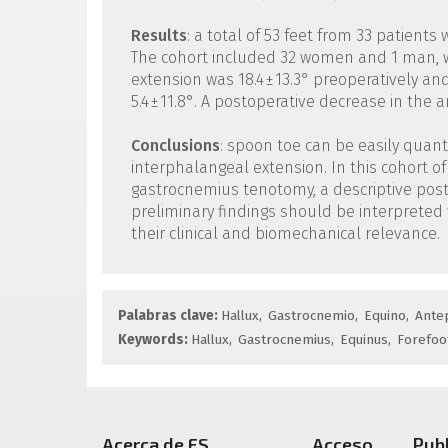
Results
: a total of 53 feet from 33 patient
The cohort included 32 women and 1 man, wi
extension was 18.4 ± 13.3° preoperatively an
5.4 ± 11.8°. A postoperative decrease in the 
Conclusions
: spoon toe can be easily quant
interphalangeal extension. In this cohort o
gastrocnemius tenotomy, a descriptive post
preliminary findings should be interpreted 
their clinical and biomechanical relevance.
Palabras clave:
Hallux
Gastrocnemio
Equino
Ante
Keywords:
Hallux
Gastrocnemius
Equinus
Forefoo
Acerca de FS
Acceso
Pub