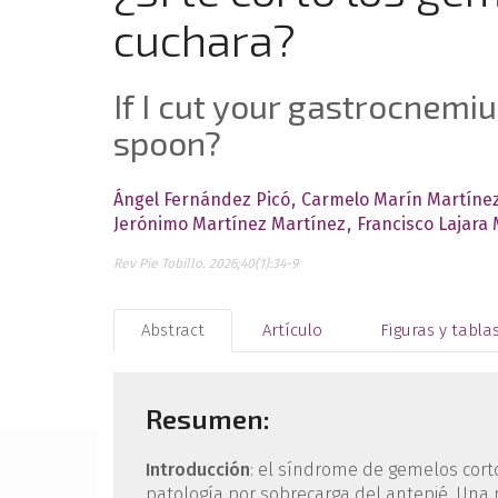
cuchara?
If I cut your gastrocnemius
spoon?
Ángel Fernández Picó
Carmelo Marín Martíne
Jerónimo Martínez Martínez
Francisco Lajara
Rev Pie Tobillo. 2026;40(1):34-9
Abstract
Artículo
Figuras y tabla
Resumen:
Introducción
: el síndrome de gemelos cort
patología por sobrecarga del antepié. Una p