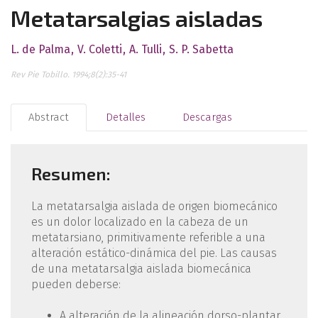
Metatarsalgias aisladas
L. de Palma
V. Coletti
A. Tulli
S. P. Sabetta
Rev Pie Tobillo. 1994;8(2):35-41
Abstract
Detalles
Descargas
Resumen:
La metatarsalgia aislada de origen biomecánico
es un dolor localizado en la cabeza de un
metatarsiano, primitivamente referible a una
alteración estático-dinámica del pie. Las causas
de una metatarsalgia aislada biomecánica
pueden deberse:
A alteración de la alineación dorso-plantar