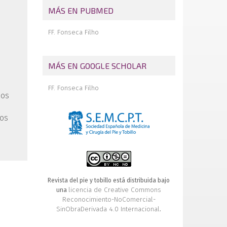
fórmula metatarsiana
MÁS EN PUBMED
Fracturas de tobillo tratadas mediante
osteosíntesis. Valoración a seis meses y
FF. Fonseca Filho
dos años
Osteotomías supramaleolares
MÁS EN GOOGLE SCHOLAR
FF. Fonseca Filho
hos
dos
Revista del pie y tobillo está distribuida bajo
licencia de Creative Commons
una
Reconocimiento-NoComercial-
SinObraDerivada 4.0 Internacional
.