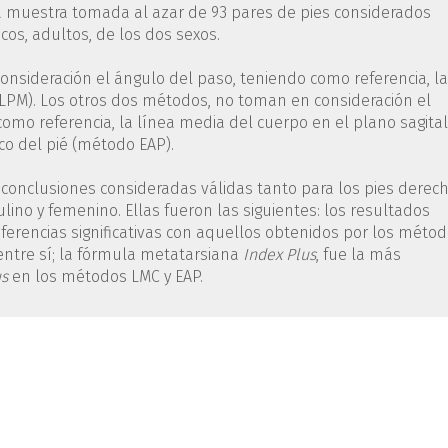
 muestra tomada al azar de 93 pares de pies considerados
os, adultos, de los dos sexos.
sideración el ángulo del paso, teniendo como referencia, la
LPM). Los otros dos métodos, no toman en consideración el
 como referencia, la línea media del cuerpo en el plano sagital
co del pié (método EAP).
 a conclusiones consideradas válidas tanto para los pies derec
lino y femenino. Ellas fueron las siguientes: los resultados
erencias significativas con aquellos obtenidos por los méto
entre sí; la fórmula metatarsiana
Index Plus
, fue la más
us
en los métodos LMC y EAP.