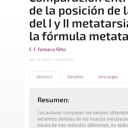
de la posición de
del I y II metatar
la fórmula metat
F. F. Fonseca Filho
Rev Pie Tobillo. 1994;8(2):51-7
Abstract
Detalles
Descargas
Resumen:
Los autores comparan los valores obtenidos
extremos distales de los huesos metatarsian
través de tres métodos diferentes, en radi