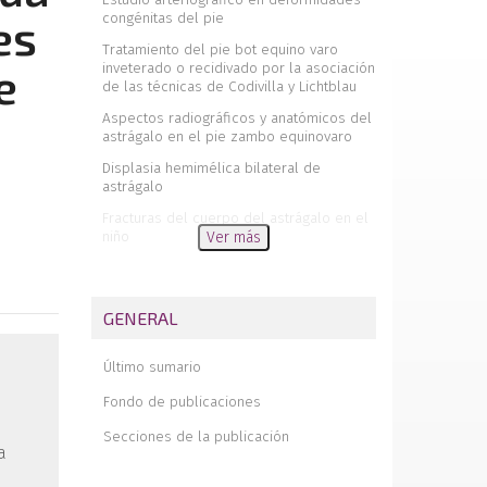
congénitas del pie
es
Tratamiento del pie bot equino varo
inveterado o recidivado por la asociación
e
de las técnicas de Codivilla y Lichtblau
Aspectos radiográficos y anatómicos del
astrágalo en el pie zambo equinovaro
Displasia hemimélica bilateral de
astrágalo
Fracturas del cuerpo del astrágalo en el
niño
Ver más
Metatarsalgias aisladas
Tratamiento del hallux rigidus con un
GENERAL
mini-fijador externo articulado
Revisión a los dos años de la prótesis
Último sumario
metatarso-falángica de Lawrence
Editorial
Fondo de publicaciones
Comparación entre tres métodos de
Secciones de la publicación
medida de la posición de las
a
extremidades distales del I y II
metatarsianos y determinación de la