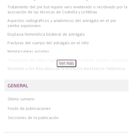
Tratamiento del pie bot equino varo inveterado o recidivado por la
asociación de las técnicas de Codivilla y Lichtblau
Aspectos radiográficos y anatómicos del astrágalo en el pie
zambo equinovaro
Displasia hemimélica bilateral de astrágalo
Fracturas del cuerpo del astrágalo en el niño
Metatarsalgias aisladas
Tratamiento del hallux rigidus con un mini-fijador externo articulado
Ver más
Revisión a los dos años de la prótesis metatarso-falángica
de Lawrence
Editorial
GENERAL
Comparación entre tres métodos de medida de la posición de las
extremidades distales del I y II metatarsianos y determinación de
Último sumario
la fórmula metatarsiana
Fondo de publicaciones
Fracturas de tobillo tratadas mediante osteosíntesis. Valoración a
seis meses y dos años
Secciones de la publicación
Osteotomías supramaleolares