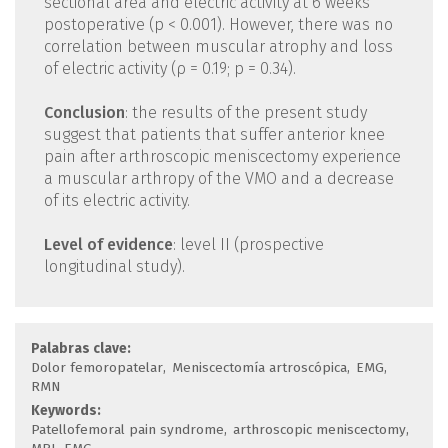
sectional area and electric activity at 6 weeks
postoperative (p < 0.001). However, there was no
correlation between muscular atrophy and loss
of electric activity (ρ = 0.19; p = 0.34).
Conclusion
: the results of the present study
suggest that patients that suffer anterior knee
pain after arthroscopic meniscectomy experience
a muscular arthropy of the VMO and a decrease
of its electric activity.
Level of evidence
: level II (prospective
longitudinal study).
Palabras clave:
Dolor femoropatelar
Meniscectomía artroscópica
EMG
RMN
Keywords:
Patellofemoral pain syndrome
arthroscopic meniscectomy