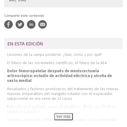
MRI
EMG
Comparte este contenido
EN ESTA EDICIÓN
Lesiones de la rampa posterior. ¿Qué, cómo y por qué?
El futuro de las sociedades científicas, el futuro de la AEA
Dolor femoropatelar después de meniscectomía
artroscópica: estudio de actividad eléctrica y atrofia de
vasto medial
Resultados y factores pronósticos del tratamiento de las roturas
masivas irreparables del manguito rotador con el espaciador
subacromial en una serie de 23 casos
Extrusión en trasplante meniscal alogénico. ¿Es la capsulodesis
lateral la solución?
Ver más
Lesiones asociadas a fracturas intraarticulares de la extremidad
distal del radio: estudio epidemiológico