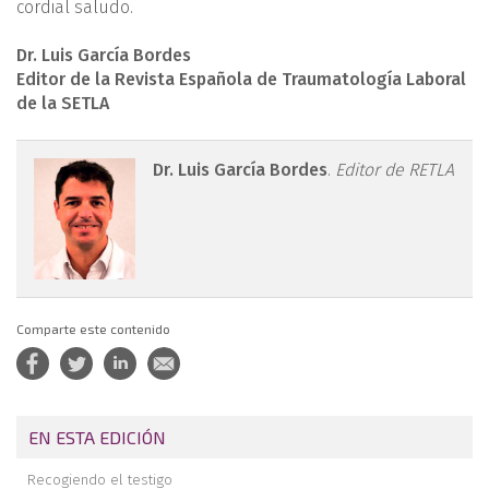
cordial saludo.
Dr. Luis García Bordes
Editor de la Revista Española de Traumatología Laboral
de la SETLA
retla.05210.fs2211024-
Dr. Luis García Bordes
.
Editor de RETLA
figura1.png
Comparte este contenido
EN ESTA EDICIÓN
Recogiendo el testigo