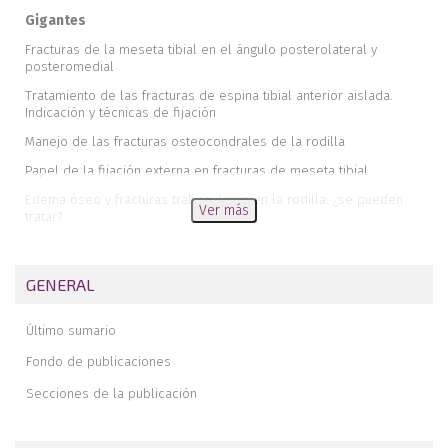
Gigantes
Fracturas de la meseta tibial en el ángulo posterolateral y
posteromedial
Tratamiento de las fracturas de espina tibial anterior aislada.
Indicación y técnicas de fijación
Manejo de las fracturas osteocondrales de la rodilla
Papel de la fijación externa en fracturas de meseta tibial
Edema óseo y fracturas trabeculares en la rodilla: ¿se pueden
Ver más
tratar?
¿Cómo evitar la hipotrofia tras la inmovilización?
Fractura tibial por explosivo: a propósito de un caso
GENERAL
Análisis de las demandas sobre temas médicos presentadas en
los juzgados de lo social en la ciudad de Cartagena contra una
Último sumario
mutua de accidente laboral en los años 2012, 2013 y 2014
Fondo de publicaciones
Incapacidad laboral en el paciente con una amputación de un
miembro superior
Secciones de la publicación
Lesión de Stener en el medio laboral