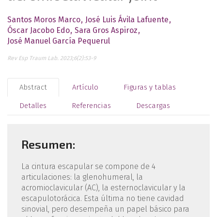
Santos Moros Marco
José Luis Ávila Lafuente
Óscar Jacobo Edo
Sara Gros Aspiroz
José Manuel García Pequerul
Rev Esp Traum Lab. 2023;6(2):53-9
Abstract
Artículo
Figuras y tablas
Detalles
Referencias
Descargas
Resumen:
La cintura escapular se compone de 4
articulaciones: la glenohumeral, la
acromioclavicular (AC), la esternoclavicular y la
escapulotorácica. Esta última no tiene cavidad
sinovial, pero desempeña un papel básico para