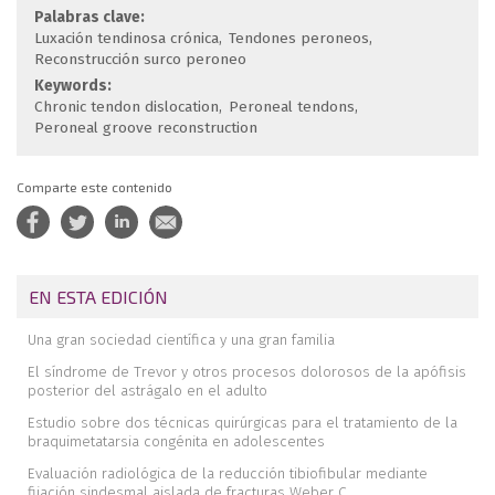
Palabras clave:
Luxación tendinosa crónica
Tendones peroneos
Reconstrucción surco peroneo
Keywords:
Chronic tendon dislocation
Peroneal tendons
Peroneal groove reconstruction
Comparte este contenido
EN ESTA EDICIÓN
Una gran sociedad científica y una gran familia
El síndrome de Trevor y otros procesos dolorosos de la apófisis
posterior del astrágalo en el adulto
Estudio sobre dos técnicas quirúrgicas para el tratamiento de la
braquimetatarsia congénita en adolescentes
Evaluación radiológica de la reducción tibiofibular mediante
fijación sindesmal aislada de fracturas Weber C