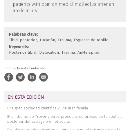
patients with pain on medial malleolus after an
ankle injury.
Palabras clave:
Tibial posterior
Luxación
Trauma
Esguince de tobillo
Keywords:
Posterior tibial
Dislocation
Trauma
Ankle sprain
Comparte este contenido
EN ESTA EDICIÓN
Una gran sociedad científica y una gran familia
El síndrome de Trevor y otros procesos dolorosos de la apófisis
posterior del astrágalo en el adulto
Estudio sobre dos técnicas quirúrgicas para el tratamiento de la