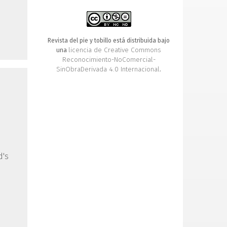
Revista del pie y tobillo está distribuida bajo
licencia de Creative Commons
una
Reconocimiento-NoComercial-
SinObraDerivada 4.0 Internacional
.
d's