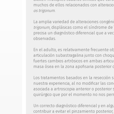
muchos de ellos relacionados con alterac
os trigonum
.
La amplia variedad de alteraciones congén
trigonum
, displásicas como el síndrome de
precisa un diagnóstico diferencial que a vec
observadas.
En el adulto, es relativamente frecuente o
articulación subastragalina junto con choqu
fuertes cambios artrósicos en ambas articul
masa ósea en la zona apofisaria posterior 
Los tratamientos basados en la resección
nuestra experiencia, al no modificar las co
asociada a artroscopia anterior o posterio
quirúrgico que por el momento no nos perm
Un correcto diagnóstico diferencial y en a
contribuir a evitar el pinzamiento posterior