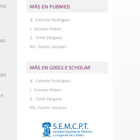
omo
MÁS EN PUBMED
Luxación aguda postraumática de la
tercera a la quinta metatarsofalángicas. A
propósito de un caso y revisión
JE. Galeote Rodríguez
bibliográfica
L. Serrano Mateo
Comentarios al artículo “Tasa de
publicación de las presentaciones en el
JL. Tomé Delgado
cas
congreso de la Sociedad Española de
MG. Puerto Vázquez
Medicina y Cirugía de Pie y Tobillo. No se
publica lo que se comunica”
Memoria de la “Beca SEMCPT para
MÁS EN GOOGLE SCHOLAR
médicos en formación en unidad docente
acreditada 2023”. Rotación en el Hospital
ran
Universitario Quirónsalud Madrid
JE. Galeote Rodríguez
Revista de revistas
L. Serrano Mateo
en
JL. Tomé Delgado
MG. Puerto Vázquez