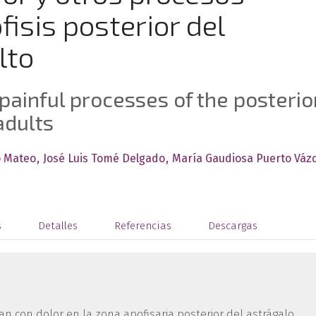
fisis posterior del
lto
painful processes of the posterio
adults
o Mateo
José Luis Tomé Delgado
María Gaudiosa Puerto Váz
s
Detalles
Referencias
Descargas
an con dolor en la zona apofisaria posterior del astrágalo,