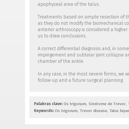
apophyseal area of the talus.
Treatments based on simple resection of t
as they do not modify the biomechanical con
anterior arthroscopy is considered a higher
us to draw conclusions.
A correct differential diagnosis and, in som
impingement and subtalar joint collapse an
chamber of the ankle.
In any case, in the most severe forms, we wil
follow-up and a future surgical planning.
Palabras clave:
Os trigonum
Síndrome de Trevor
Keywords:
Os trigonum
Trevor disease
Talus bipar