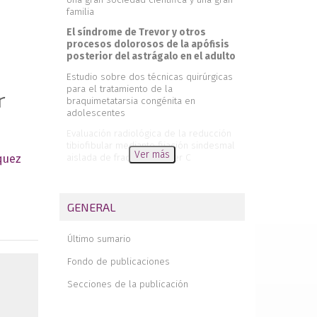
familia
El síndrome de Trevor y otros
procesos dolorosos de la apófisis
posterior del astrágalo en el adulto
Estudio sobre dos técnicas quirúrgicas
para el tratamiento de la
r
braquimetatarsia congénita en
adolescentes
Evaluación radiológica de la reducción
tibiofibular mediante fijación sindesmal
Ver más
aislada de fracturas Weber C
quez
¿Se complican los hallux valgus? Revisión
de nuestra experiencia a corto plazo
GENERAL
Metatarsalgia de transferencia tras
cirugía del hallux valgus
Último sumario
Reconstrucción del canal peroneo
mediante la técnica de bloque óseo: a
Fondo de publicaciones
propósito de un caso y revisión de la
literatura
Secciones de la publicación
Luxación del tibial posterior: técnica
quirúrgica y revisión de la literatura