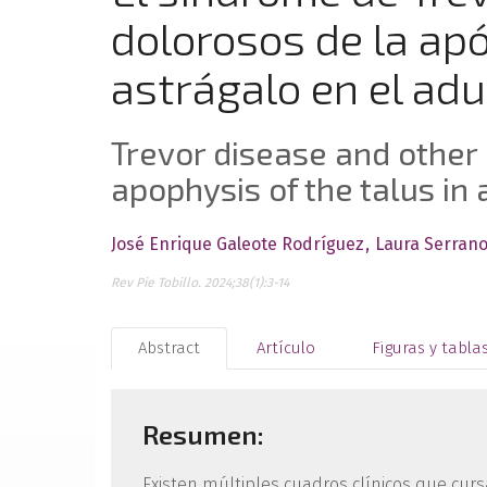
dolorosos de la apó
astrágalo en el adu
Trevor disease and other 
apophysis of the talus in 
José Enrique Galeote Rodríguez
Laura Serran
Rev Pie Tobillo. 2024;38(1):3-14
Abstract
Artículo
Figuras y tabla
Resumen:
Existen múltiples cuadros clínicos que curs