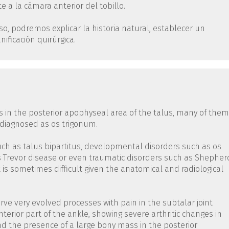
a la cámara anterior del tobillo.
o, podremos explicar la historia natural, establecer un
ificación quirúrgica.
es in the posterior apophyseal area of the talus, many of them
 diagnosed as os trigonum.
such as talus bipartitus, developmental disorders such as os
as Trevor disease or even traumatic disorders such as Shepher
t is sometimes difficult given the anatomical and radiological
erve very evolved processes with pain in the subtalar joint
terior part of the ankle, showing severe arthritic changes in
and the presence of a large bony mass in the posterior