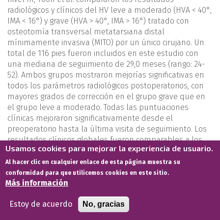
radiológicos y clínicos del HV leve a moderado (HVA < 40°,
IMA < 16°) y grave (HVA > 40°, IMA > 16°) tratado con
osteotomía transversal metatarsiana distal
mínimamente invasiva (MITO) por un único cirujano. Un
total de 116 pies fueron incluidos en este estudio con
una mediana de seguimiento de 29,0 meses (rango: 24-
52). Ambos grupos mostraron mejorías significativas en
todos los parámetros radiológicos postoperatorios, con
mayores grados de corrección en el grupo grave que en
el grupo leve a moderado. Todas las puntuaciones
clínicas mejoraron significativamente desde el
preoperatorio hasta la última visita de seguimiento. Los
resultados clínicos globales fueron comparables a los
Usamos cookies para mejorar la experiencia de usuario.
de los tratamientos convencionales.
Al hacer clic en cualquier enlace de esta página muestra su
Mazzotti
et al
. hallaron resultados clínicos y radiográficos
conformidad para que utilicemos cookies en este sitio.
favorables con la conocida técnica sencilla, eficaz, rápida
Más información
y barata (SERI) para tratar el HV grave en 117 pies. Los
Estoy de acuerdo
autores subrayaron la importancia de seleccionar
No, gracias
cuidadosamente a los pacientes y de no realizar el