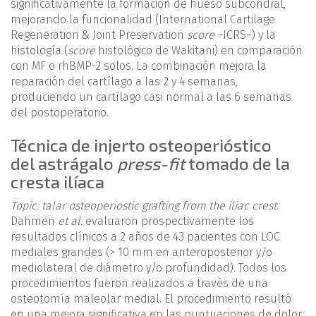
significativamente la formación de hueso subcondral,
mejorando la funcionalidad (International Cartilage
Regeneration & Joint Preservation
score
–ICRS–) y la
histología (
score
histológico de Wakitani) en comparación
con MF o rhBMP-2 solos. La combinación mejora la
reparación del cartílago a las 2 y 4 semanas,
produciendo un cartílago casi normal a las 6 semanas
del postoperatorio.
Técnica de injerto osteoperióstico
del astrágalo
press-fit
tomado de la
cresta ilíaca
Topic: talar osteoperiostic grafting from the iliac crest
.
Dahmen
et al.
evaluaron prospectivamente los
resultados clínicos a 2 años de 43 pacientes con LOC
mediales grandes (> 10 mm en anteroposterior y/o
mediolateral de diámetro y/o profundidad). Todos los
procedimientos fueron realizados a través de una
osteotomía maleolar medial. El procedimiento resultó
en una mejora significativa en las puntuaciones de dolor,