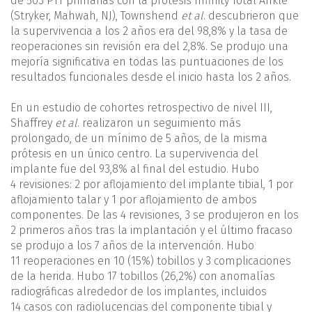
de 503 PTT primarias con la prótesis Infinity Total Ankle
(Stryker, Mahwah, NJ), Townshend
et al
. descubrieron que
la supervivencia a los 2 años era del 98,8% y la tasa de
reoperaciones sin revisión era del 2,8%. Se produjo una
mejoría significativa en todas las puntuaciones de los
resultados funcionales desde el inicio hasta los 2 años.
En un estudio de cohortes retrospectivo de nivel III,
Shaffrey
et al
. realizaron un seguimiento más
prolongado, de un mínimo de 5 años, de la misma
prótesis en un único centro. La supervivencia del
implante fue del 93,8% al final del estudio. Hubo
4 revisiones: 2 por aflojamiento del implante tibial, 1 por
aflojamiento talar y 1 por aflojamiento de ambos
componentes. De las 4 revisiones, 3 se produjeron en los
2 primeros años tras la implantación y el último fracaso
se produjo a los 7 años de la intervención. Hubo
11 reoperaciones en 10 (15%) tobillos y 3 complicaciones
de la herida. Hubo 17 tobillos (26,2%) con anomalías
radiográficas alrededor de los implantes, incluidos
14 casos con radiolucencias del componente tibial y