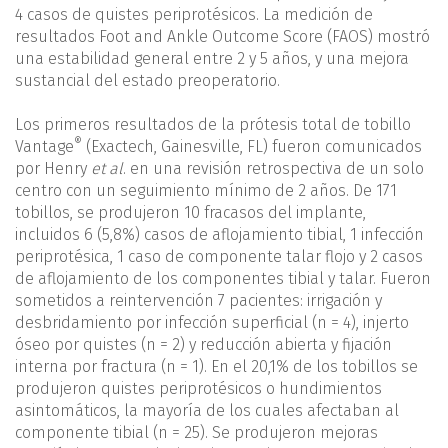
4 casos de quistes periprotésicos. La medición de
resultados Foot and Ankle Outcome Score (FAOS) mostró
una estabilidad general entre 2 y 5 años, y una mejora
sustancial del estado preoperatorio.
Los primeros resultados de la prótesis total de tobillo
®
Vantage
(Exactech, Gainesville, FL) fueron comunicados
por Henry
et al
. en una revisión retrospectiva de un solo
centro con un seguimiento mínimo de 2 años. De 171
tobillos, se produjeron 10 fracasos del implante,
incluidos 6 (5,8%) casos de aflojamiento tibial, 1 infección
periprotésica, 1 caso de componente talar flojo y 2 casos
de aflojamiento de los componentes tibial y talar. Fueron
sometidos a reintervención 7 pacientes: irrigación y
desbridamiento por infección superficial (n = 4), injerto
óseo por quistes (n = 2) y reducción abierta y fijación
interna por fractura (n = 1). En el 20,1% de los tobillos se
produjeron quistes periprotésicos o hundimientos
asintomáticos, la mayoría de los cuales afectaban al
componente tibial (n = 25). Se produjeron mejoras