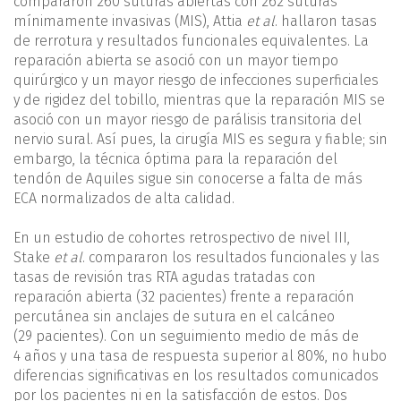
compararon 260 suturas abiertas con 262 suturas
mínimamente invasivas (MIS), Attia
et al
. hallaron tasas
de rerrotura y resultados funcionales equivalentes. La
reparación abierta se asoció con un mayor tiempo
quirúrgico y un mayor riesgo de infecciones superficiales
y de rigidez del tobillo, mientras que la reparación MIS se
asoció con un mayor riesgo de parálisis transitoria del
nervio sural. Así pues, la cirugía MIS es segura y fiable; sin
embargo, la técnica óptima para la reparación del
tendón de Aquiles sigue sin conocerse a falta de más
ECA normalizados de alta calidad.
En un estudio de cohortes retrospectivo de nivel III,
Stake
et al
. compararon los resultados funcionales y las
tasas de revisión tras RTA agudas tratadas con
reparación abierta (32 pacientes) frente a reparación
percutánea sin anclajes de sutura en el calcáneo
(29 pacientes). Con un seguimiento medio de más de
4 años y una tasa de respuesta superior al 80%, no hubo
diferencias significativas en los resultados comunicados
por los pacientes ni en la satisfacción de estos. Dos