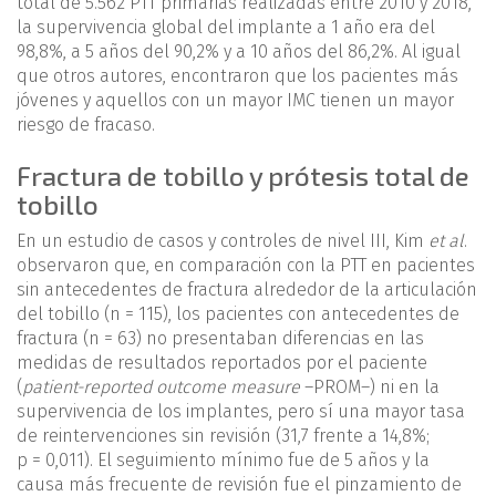
total de 5.562 PTT primarias realizadas entre 2010 y 2018,
la supervivencia global del implante a 1 año era del
98,8%, a 5 años del 90,2% y a 10 años del 86,2%. Al igual
que otros autores, encontraron que los pacientes más
jóvenes y aquellos con un mayor IMC tienen un mayor
riesgo de fracaso.
Fractura de tobillo y prótesis total de
tobillo
En un estudio de casos y controles de nivel III, Kim
et al
.
observaron que, en comparación con la PTT en pacientes
sin antecedentes de fractura alrededor de la articulación
del tobillo (n = 115), los pacientes con antecedentes de
fractura (n = 63) no presentaban diferencias en las
medidas de resultados reportados por el paciente
(
patient-reported outcome measure
–PROM–) ni en la
supervivencia de los implantes, pero sí una mayor tasa
de reintervenciones sin revisión (31,7 frente a 14,8%;
p = 0,011). El seguimiento mínimo fue de 5 años y la
causa más frecuente de revisión fue el pinzamiento de