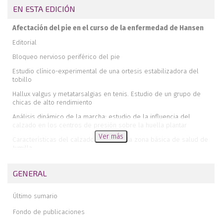
EN ESTA EDICIÓN
Afectación del pie en el curso de la enfermedad de Hansen
Editorial
Bloqueo nervioso periférico del pie
Estudio clínico-experimental de una ortesis estabilizadora del
tobillo
Hallux valgus y metatarsalgias en tenis. Estudio de un grupo de
chicas de alto rendimiento
Análisis dinámico de la marcha: estudio de la influencia del
calzado en los centros de presión sobre la huella plantar
Ver más
Características del calzado infantil en la zona básica de salud de
Jumilla
Calcáneo y bipedestación
GENERAL
Último sumario
Fondo de publicaciones