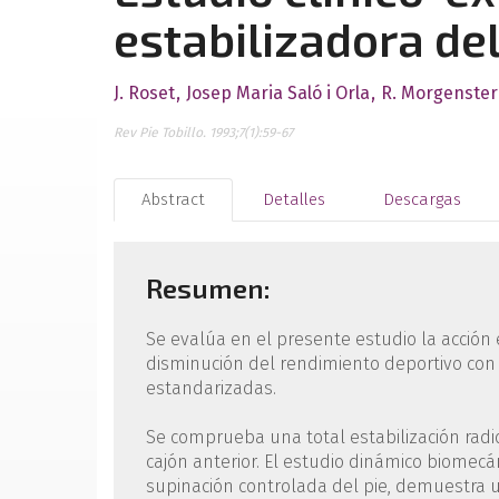
estabilizadora del
J. Roset
Josep Maria Saló i Orla
R. Morgenste
Rev Pie Tobillo. 1993;7(1):59-67
Abstract
Detalles
Descargas
Resumen:
Se evalúa en el presente estudio la acción e
disminución del rendimiento deportivo con
estandarizadas.
Se comprueba una total estabilización radio
cajón anterior. El estudio dinámico biomec
supinación controlada del pie, demuestra un