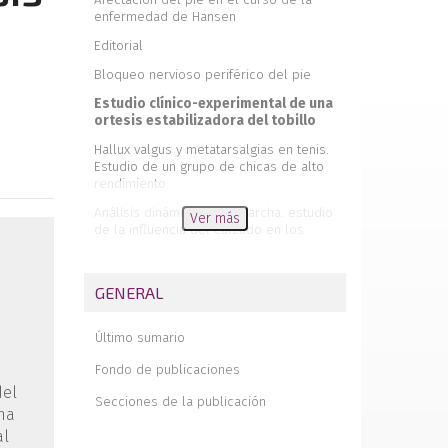
enfermedad de Hansen
Editorial
Bloqueo nervioso periférico del pie
Estudio clínico-experimental de una
ortesis estabilizadora del tobillo
Hallux valgus y metatarsalgias en tenis.
Estudio de un grupo de chicas de alto
rendimiento
Análisis dinámico de la marcha: estudio
Ver más
de la influencia del calzado en los
centros de presión sobre la huella
plantar
GENERAL
Características del calzado infantil en la
zona básica de salud de Jumilla
Último sumario
Calcáneo y bipedestación
Fondo de publicaciones
del
Secciones de la publicación
na
al