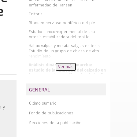
enfermedad de Hansen
e
Editorial
Bloqueo nervioso periférico del pie
Estudio clínico-experimental de una
ortesis estabilizadora del tobillo
Hallux valgus y metatarsalgias en tenis.
Estudio de un grupo de chicas de alto
rendimiento
Análisis dinámico de la marcha:
Ver más
estudio de la influencia del calzado en
los centros de presión sobre la huella
plantar
GENERAL
Características del calzado infantil en la
zona básica de salud de Jumilla
Último sumario
Calcáneo y bipedestación
n y
Fondo de publicaciones
Secciones de la publicación