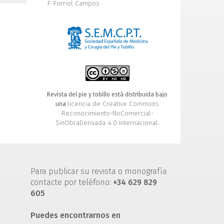
F. Forriol Campos
Revista del pie y tobillo está distribuida bajo
licencia de Creative Commons
una
Reconocimiento-NoComercial-
SinObraDerivada 4.0 Internacional
.
Para publicar su revista o monografía
contacte por teléfono:
+34 629 829
605
Puedes encontrarnos en