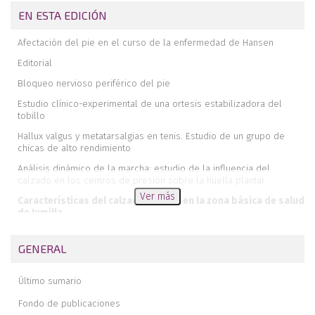
EN ESTA EDICIÓN
Afectación del pie en el curso de la enfermedad de Hansen
Editorial
Bloqueo nervioso periférico del pie
Estudio clínico-experimental de una ortesis estabilizadora del
tobillo
Hallux valgus y metatarsalgias en tenis. Estudio de un grupo de
chicas de alto rendimiento
Análisis dinámico de la marcha: estudio de la influencia del
calzado en los centros de presión sobre la huella plantar
Ver más
Características del calzado infantil en la zona básica de salud
de Jumilla
Calcáneo y bipedestación
GENERAL
Último sumario
Fondo de publicaciones