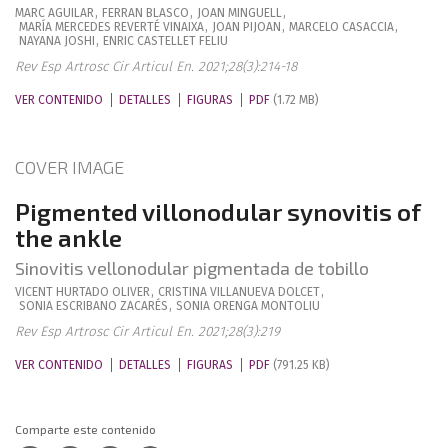
MARC
AGUILAR
,
FERRAN
BLASCO
,
JOAN
MINGUELL
,
MARÍA MERCEDES
REVERTÉ VINAIXA
,
JOAN
PIJOAN
,
MARCELO
CASACCIA
,
NAYANA
JOSHI
,
ENRIC
CASTELLET FELIU
Rev Esp Artrosc Cir Articul En. 2021;28(3):214-18
VER CONTENIDO
DETALLES
FIGURAS
PDF
(1.72 MB)
COVER IMAGE
Pigmented villonodular synovitis of
the ankle
Sinovitis vellonodular pigmentada de tobillo
VICENT
HURTADO OLIVER
,
CRISTINA
VILLANUEVA DOLCET
,
SONIA
ESCRIBANO ZACARÉS
,
SONIA
ORENGA MONTOLIU
Rev Esp Artrosc Cir Articul En. 2021;28(3):219
VER CONTENIDO
DETALLES
FIGURAS
PDF
(791.25 KB)
Comparte este contenido