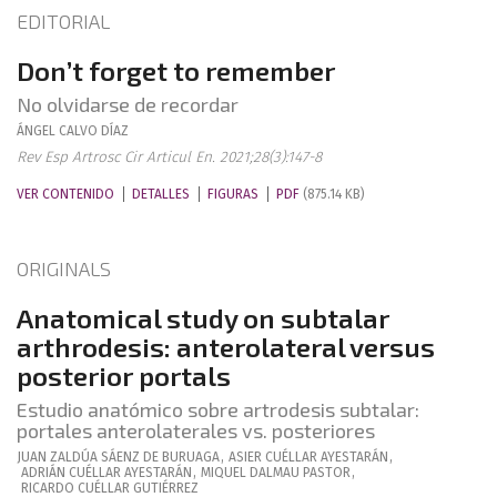
EDITORIAL
Don’t forget to remember
No olvidarse de recordar
ÁNGEL
CALVO DÍAZ
Rev Esp Artrosc Cir Articul En. 2021;28(3):147-8
VER CONTENIDO
DETALLES
FIGURAS
PDF
(875.14 KB)
ORIGINALS
Anatomical study on subtalar
arthrodesis: anterolateral versus
posterior portals
Estudio anatómico sobre artrodesis subtalar:
portales anterolaterales vs. posteriores
JUAN
ZALDÚA SÁENZ DE BURUAGA
,
ASIER
CUÉLLAR AYESTARÁN
,
ADRIÁN
CUÉLLAR AYESTARÁN
,
MIQUEL
DALMAU PASTOR
,
RICARDO
CUÉLLAR GUTIÉRREZ