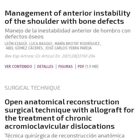
Management of anterior instability
of the shoulder with bone defects
Manejo de la inestabilidad anterior de hombro con
defectos óseos
LEÓN
EZAGÜI
,
LUCA
BAGGIO
,
MARÍA
BROTAT RODRÍGUEZ
,
ABEL
GÓMEZ CÁCERES
,
JOSÉ CARLOS
YEBRA PAREJA
Rev Esp Artrosc Cir Articul En. 2021;28(3):192-204
VER CONTENIDO
DETALLES
FIGURAS
PDF
(1.9 MB)
SURGICAL TECHNIQUE
Open anatomical reconstruction
surgical technique with allograft for
the treatment of chronic
acromioclavicular dislocations
Técnica quirúrgica de reconstrucción anatómica