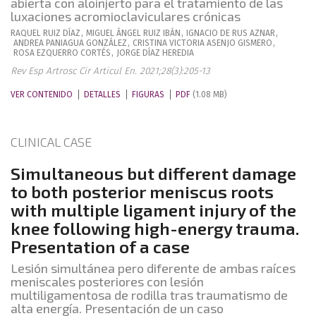
abierta con aloinjerto para el tratamiento de las
luxaciones acromioclaviculares crónicas
RAQUEL
RUIZ DÍAZ
,
MIGUEL ÁNGEL
RUIZ IBÁN
,
IGNACIO
DE RUS AZNAR
,
ANDREA
PANIAGUA GONZÁLEZ
,
CRISTINA VICTORIA
ASENJO GISMERO
,
ROSA
EZQUERRO CORTÉS
,
JORGE
DÍAZ HEREDIA
Rev Esp Artrosc Cir Articul En. 2021;28(3):205-13
VER CONTENIDO
DETALLES
FIGURAS
PDF
(1.08 MB)
CLINICAL CASE
Simultaneous but different damage
to both posterior meniscus roots
with multiple ligament injury of the
knee following high-energy trauma.
Presentation of a case
Lesión simultánea pero diferente de ambas raíces
meniscales posteriores con lesión
multiligamentosa de rodilla tras traumatismo de
alta energía. Presentación de un caso