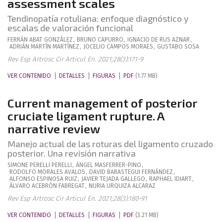
assessment scales
Tendinopatía rotuliana: enfoque diagnóstico y
escalas de valoración funcional
FERRÁN
ABAT GONZÁLEZ
,
BRUNO
CAPURRO
,
IGNACIO
DE RUS AZNAR
,
ADRIÁN
MARTÍN MARTÍNEZ
,
JOCELIO
CAMPOS MORAES
,
GUSTABO
SOSA
Rev Esp Artrosc Cir Articul En. 2021;28(3):171-9
VER CONTENIDO
DETALLES
FIGURAS
PDF
(1.77 MB)
Current management of posterior
cruciate ligament rupture. A
narrative review
Manejo actual de las roturas del ligamento cruzado
posterior. Una revisión narrativa
SIMONE
PERELLI PERELLI
,
ÁNGEL
MASFERRER-PINO
,
RODOLFO
MORALES AVALOS
,
DAVID
BARASTEGUI FERNÁNDEZ
,
ALFONSO
ESPINOSA RUIZ
,
JAVIER
TEJADA GALLEGO
,
RAPHAEL
IDIART
,
ÁLVARO
ACEBRÓN FABREGAT
,
NURIA
URQUIZA ALCARAZ
Rev Esp Artrosc Cir Articul En. 2021;28(3):180-91
VER CONTENIDO
DETALLES
FIGURAS
PDF
(3.21 MB)