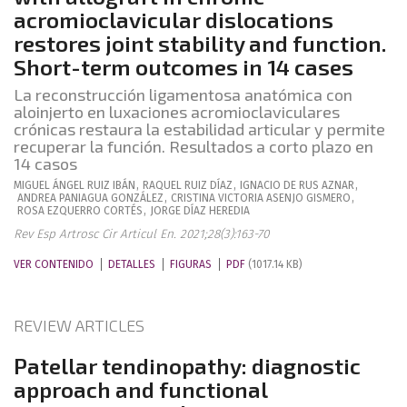
acromioclavicular dislocations
restores joint stability and function.
Short-term outcomes in 14 cases
La reconstrucción ligamentosa anatómica con
aloinjerto en luxaciones acromioclaviculares
crónicas restaura la estabilidad articular y permite
recuperar la función. Resultados a corto plazo en
14 casos
MIGUEL ÁNGEL
RUIZ IBÁN
,
RAQUEL
RUIZ DÍAZ
,
IGNACIO
DE RUS AZNAR
,
ANDREA
PANIAGUA GONZÁLEZ
,
CRISTINA VICTORIA
ASENJO GISMERO
,
ROSA
EZQUERRO CORTÉS
,
JORGE
DÍAZ HEREDIA
Rev Esp Artrosc Cir Articul En. 2021;28(3):163-70
VER CONTENIDO
DETALLES
FIGURAS
PDF
(1017.14 KB)
REVIEW ARTICLES
Patellar tendinopathy: diagnostic
approach and functional