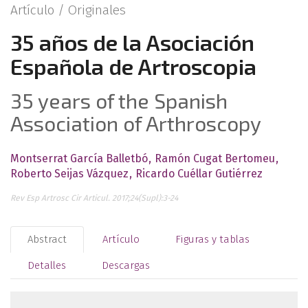
Artículo /
Originales
35 años de la Asociación
Española de Artroscopia
35 years of the Spanish
Association of Arthroscopy
Montserrat García Balletbó
Ramón Cugat Bertomeu
Roberto Seijas Vázquez
Ricardo Cuéllar Gutiérrez
Rev Esp Artrosc Cir Articul. 2017;24(Supl):3-24
Abstract
Artículo
Figuras y tablas
Detalles
Descargas