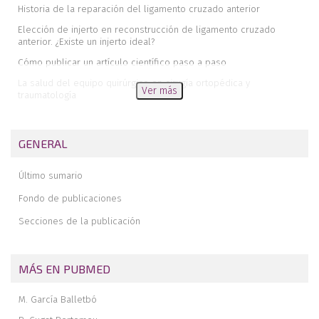
Historia de la reparación del ligamento cruzado anterior
Elección de injerto en reconstrucción de ligamento cruzado
anterior. ¿Existe un injerto ideal?
Cómo publicar un artículo científico paso a paso
La salud del equipo quirúrgico en cirugía ortopédica y
Ver más
traumatología
Indicaciones de la artrolisis artroscópica en rigidez tras prótesis
de rodilla
GENERAL
Pau Golanó in memoriam. Presentación del “Premio a la mejor
fotografía”
Último sumario
Fondo de publicaciones
Secciones de la publicación
MÁS EN PUBMED
M. García Balletbó