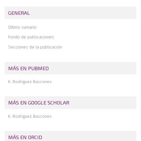
Postoperative neuropathic pain in traumatology
GENERAL
Capsaicin 179 mg patch application technique
Type 3 SLAP: bucket handle tear
Último sumario
Fondo de publicaciones
Secciones de la publicación
MÁS EN PUBMED
K. Rodríguez Bascones
MÁS EN GOOGLE SCHOLAR
K. Rodríguez Bascones
MÁS EN ORCID